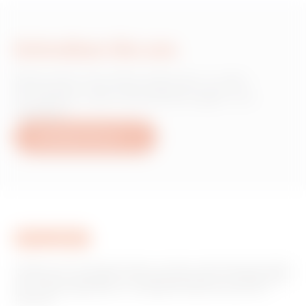
Schreiben Sie uns
Wünschen Sie Informationen zu den
Produkten oder Dienstleistungen von
Gewiss?
Schreiben Sie uns
Gewiss ist ein wichtiger Akteur auf dem internationalen Markt
hinsichtlich Lösungen für die Hausautomation, Energieschutz-
und -verteilungssysteme, intelligente Beleuchtung und E-
Mobilität.