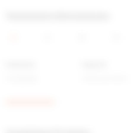
Technische Informationen
Beschreibung
Geeignet für
IP-Energiezähler
I-ON EVO und I-ON EVO 