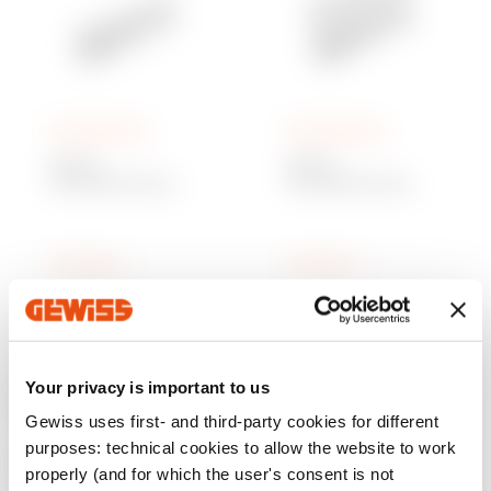
MVX0670GA
MVX0670NA
BRX50
BRX95
AUTOMATISCHE
AUTOMATISCHE
KUPPLUNG - HP-
KUPPLUNG - HP-
OBERFLÄCHE
OBERFLÄCHE
Anzeigen
Anzeigen
Your privacy is important to us
BRX-Abdeckung
Gewiss uses first- and third-party cookies for different
purposes: technical cookies to allow the website to work
properly (and for which the user's consent is not
Kategorie