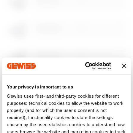
MVC0073AC
HP
Mehr anzeigen
Mehr anzeigen
MVC0073AD
HP
MVC0073AF
HP
Zum Softwarebereich gehen
MVC0073AH
HP
Your privacy is important to us
Alle anzeigen
Gewiss uses first- and third-party cookies for different
purposes: technical cookies to allow the website to work
properly (and for which the user's consent is not
MVC0073AL
HP
required), functionality cookies to store the settings
AUSSTATTUNG UND NOTIZEN
chosen by the user, statistics cookies to understand how
HINWEISE:
Der Deckel rastet durch einfachen Druck
users browse the website and marketing cookies to track