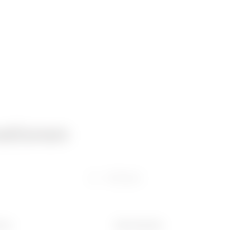
ationen
Software
(mm)
Ware Number