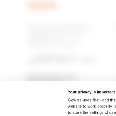
Gewiss ist ein wichtiger Akteur auf
dem internationalen Markt hinsichtlich
Lösungen für die Hausautomation,
Energieschutz- und -
verteilungssysteme, intelligente
Beleuchtung und E-Mobilität.
Your privacy is important
Gewiss uses first- and thir
website to work properly (a
to store the settings chos