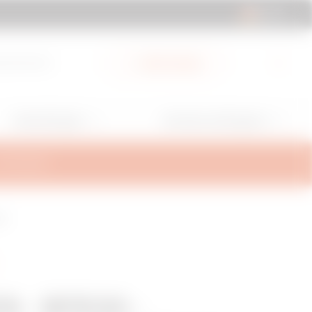
DE | DE
ad-Bereich
Mein Gewiss
Anwendungen
Services und Support
ALTERUNG
HP
N - BFR30 -