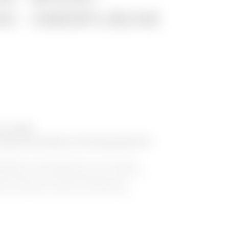
00 - OBERFLÄCHE
ihe BFR
 geschweißtem Drahtgeflecht
tkanäle der Baureihe BFR sind die ideale
fizienz und Flexibilität bei der Installation,
ders einfach an die Anforderungen der
ass spezielles Zubehör oder Werkzeug