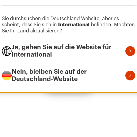
Zum Softwarebereich gehen
Sie durchsuchen die Deutschland-Website, aber es
scheint, dass Sie sich in
International
befinden. Möchten
HP
1
Sie Ihr Land aktualisieren?
Ja, gehen Sie auf die Website für
International
HP
1
Nein, bleiben Sie auf der
Deutschland-Website
Alle anzeigen
HP
2
HP
3