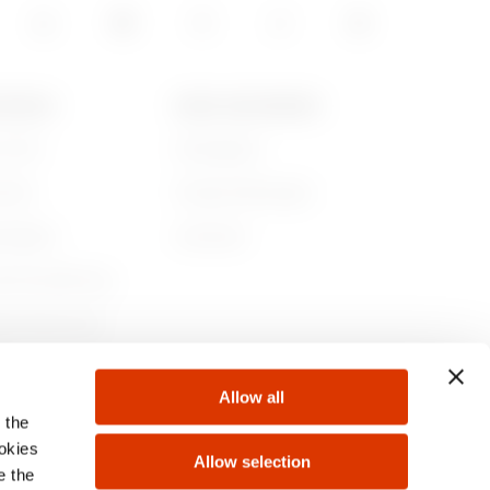
GEWISS
NEWS UND MEDIEN
r sind
Kampagnen
ichte
Pressemitteilungen
ltigkeit
Download
nehmensführung
en Sie bei uns!
te
Allow all
 the
ookies
Allow selection
e the