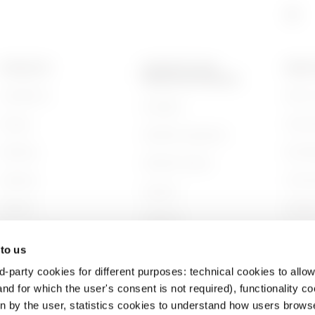
PRODUKTE
KONTAKTE UND
ÜBER 
DIENSTLEISTUNGEN
Installation
Wer wi
Kontakte
Energy
Gesch
GEWISS-Hauptsitz
Building
Nachha
GEWISS finden
Lighting
Unter
Support
Mobility
Arbeit
Software
Anwendungen
Projek
BIM
 to us
d-party cookies for different purposes: technical cookies to allow
nd for which the user's consent is not required), functionality c
en by the user, statistics cookies to understand how users brows