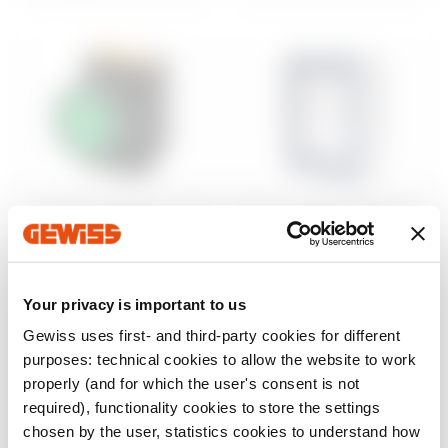
Steuerung und
Aufputzgehäuse
Signalisierung
46
Wassergeschützte
Baureihe 74 PS
Aufputz-
Your privacy is important to us
Befehls- und
Schaltschränke
Meldegeräte Ø 22
Gewiss uses first- and third-party cookies for different
mm
Anzeigen
purposes: technical cookies to allow the website to work
Anzeigen
properly (and for which the user's consent is not
required), functionality cookies to store the settings
chosen by the user, statistics cookies to understand how