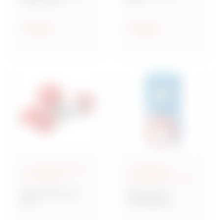
Steckdosen nach IEC
Industriesteckvorric
309
htungen nach IEC
309 für
Anzeigen
Anzeigen
Kleinspannungen
IEC 309-Steckdosen
Verriegelbare
und -Stecker
Steckdosen IEC 309
Baureihe IEC 309
Baureihe IB
MA
Verriegelbare
Mehrfachkupplunge
Steckdosen nach IEC
n und Adapter,
309