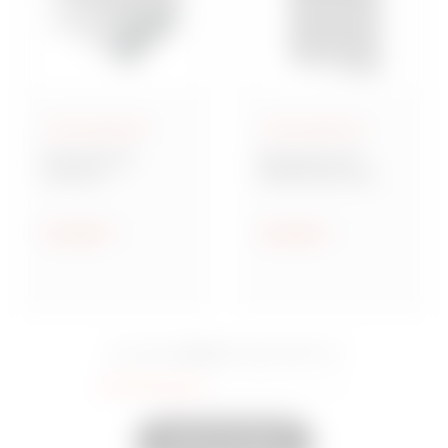
Aufputzgehäuse
Aufputzgehäuse
Baureihe GW
Baureihe 42 TV
Connect
Multifunktionale
Wassergeschützte
Montageplatten
Aufputz-
Verbindungsdosen
Anzeigen
Anzeigen
aus Metall
15 Serie
Sie sahen
Eingeschaltet
35
Andere anzeigen