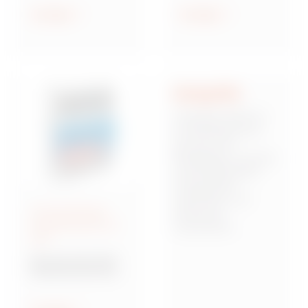
geschützt und
Anzeigen
Anzeigen
wassergeschützt
Integrität
Integrität stellt für
uns die Basis dar,
auf der sich
Mitarbeiter, Kunden
und Stakeholder
miteinander
verbinden und
Anschlussfertige
Vertrauen
Energieverteiler IEC
zueinander
309
aufbauen. Dies
bedeutet,
Baureihe 68 Q-DIN
verantwortungsbew
Steckdosenkombina
usst, zuverlässig
tionen
und von starken