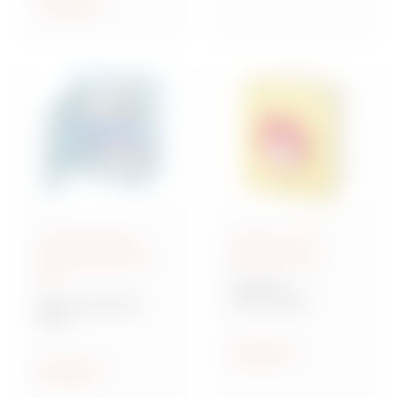
ethischen Prinzipien
Anzeigen
geleitet zu werden.
Anschlussfertige
Steuerung und
Energieverteiler IEC
Signalisierung
309
70 RT HP
Drehschalter
Baureihe 68 ACS
ACS
Verteilersysteme für
Baustellen
Anzeigen
Anzeigen