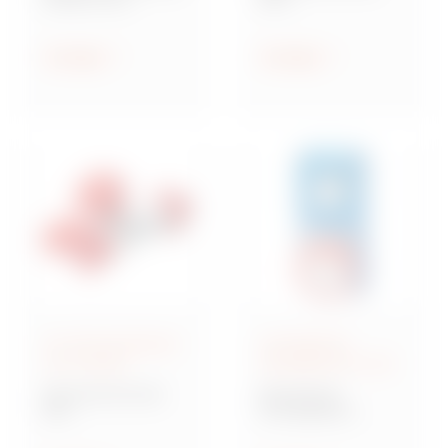
Steckdosen nach IEC
Industriesteckvorric
309
htungen nach IEC
309 für
Anzeigen
Anzeigen
Kleinspannungen
IEC 309-Steckdosen
Verriegelbare
und -Stecker
Steckdosen IEC 309
Baureihe IEC 309
Baureihe IB
MA
Verriegelbare
Mehrfachkupplunge
Steckdosen nach IEC
n und Adapter,
309