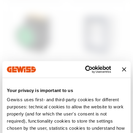
Steuerung und
Aufputzgehäuse
Signalisierung
46
Wassergeschützte
Baureihe 74 PS
Aufputz-
Your privacy is important to us
Befehls- und
Schaltschränke
Meldegeräte Ø 22
Gewiss uses first- and third-party cookies for different
mm
Anzeigen
purposes: technical cookies to allow the website to work
Anzeigen
properly (and for which the user's consent is not
required), functionality cookies to store the settings
chosen by the user, statistics cookies to understand how