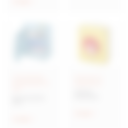
ethischen Prinzipien
Anzeigen
geleitet zu werden.
Anschlussfertige
Steuerung und
Energieverteiler IEC
Signalisierung
309
70 RT HP
Drehschalter
Baureihe 68 ACS
ACS
Verteilersysteme für
Baustellen
Anzeigen
Anzeigen