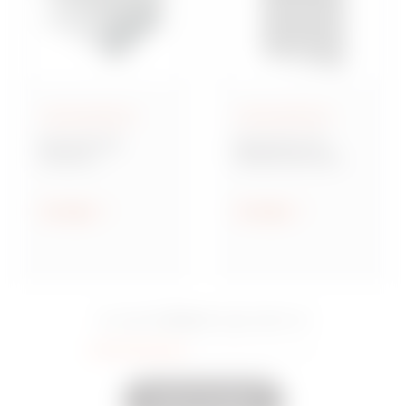
Aufputzgehäuse
Aufputzgehäuse
Baureihe GW
Baureihe 42 TV
Connect
Multifunktionale
Wassergeschützte
Montageplatten
Aufputz-
Verbindungsdosen
Anzeigen
Anzeigen
aus Metall
15 Serie
Sie sahen
Eingeschaltet
35
Andere anzeigen