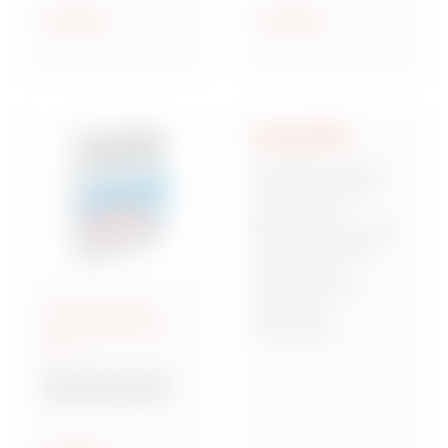
geschützt und
Anzeigen
Anzeigen
wassergeschützt
Integrität
Integrität stellt für
uns die Basis dar,
auf der sich
Mitarbeiter, Kunden
und Stakeholder
miteinander
verbinden und
Anschlussfertige
Vertrauen
Energieverteiler IEC
zueinander
309
aufbauen. Dies
bedeutet,
Baureihe 68 Q-DIN
verantwortungsbew
Steckdosenkombina
usst, zuverlässig
tionen
und von starken