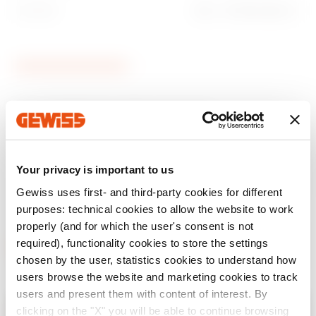
1-10 mm²
Max. 2 Hilfskontakte (1 pro
Zugehörige Produkte
CE-zeichen
Siehe das zeugnis
Product Data Sheet
REVIT Plugin
Technische daten
PRICE
Your privacy is important to us
Gewiss Code
Bemessungsstrom
(A)
Plugin with GEWISS
Estimation of
Herunterladen
Herunterladen
Herunterladen
Gewiss uses first- and third-party cookies for different
products for the
electrical systems
purposes: technical cookies to allow the website to work
design software
properly (and for which the user's consent is not
REVIT®
required), functionality cookies to store the settings
GW70001
16
chosen by the user, statistics cookies to understand how
Herunterladen
Herunterladen
users browse the website and marketing cookies to track
Mehr anzeigen
Mehr anzeigen
users and present them with content of interest. By
Zum Downloadbereich gehen
clicking on the "X" you will be able to continue browsing
GW70002
16