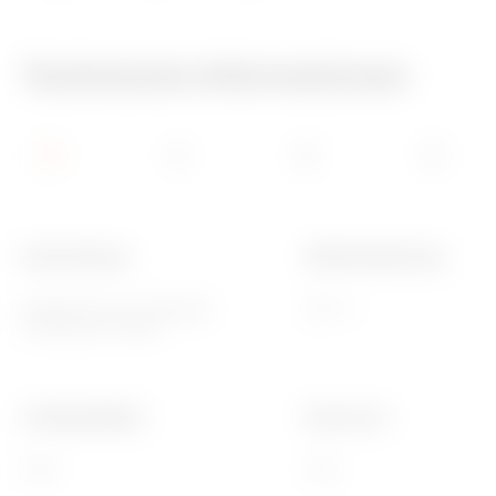
Technische Informationen
Beschreibung
Glühdrahtprüfung
Deckel für vert. verriegelb.
650 °C
Steckdosen 16/32A
Schlagfestigkeit
Electrocod
IK08
2222