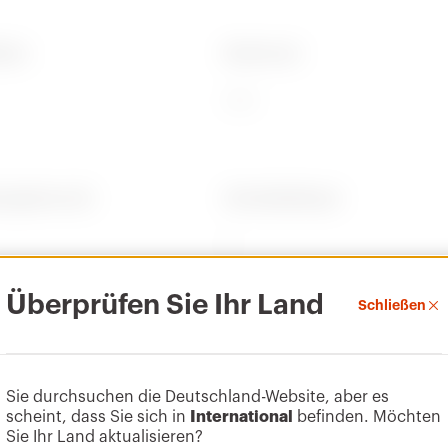
äuse
Electrocod
2222
ngsstrom (A)
Uhrzeitstellung h
9
Überprüfen Sie Ihr Land
Schließen
umber
90
Sie durchsuchen die Deutschland-Website, aber es
scheint, dass Sie sich in
International
befinden. Möchten
Sie Ihr Land aktualisieren?