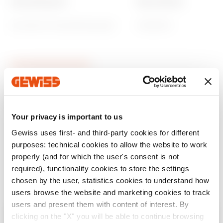
Verwendung mit
Ware Number
Erschwerte Einsatzbedingungen
85366990
Zugehörige Produkte
Your privacy is important to us
CE-zeichen
Siehe das zeugnis
Product Data Sheet
PRICE
Technische daten
REVIT Plugin
Gewiss uses first- and third-party cookies for different
Gewiss Code
Bemessungsstrom
purposes: technical cookies to allow the website to work
(A)
Estimation of
Plugin with GEWISS
Herunterladen
Herunterladen
Herunterladen
Herunterladen
properly (and for which the user's consent is not
electrical systems
products for the
design software
required), functionality cookies to store the settings
REVIT®
chosen by the user, statistics cookies to understand how
GW66501
16
users browse the website and marketing cookies to track
users and present them with content of interest. By
Herunterladen
Herunterladen
clicking on the "X" you will be able to continue browsing
Überprüfen Sie Ihr Land
Schließen