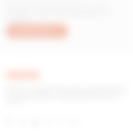
Wünschen Sie Informationen zu den
Produkten oder Dienstleistungen von
Gewiss?
Schreiben Sie uns
Gewiss ist ein wichtiger Akteur auf dem internationalen Markt
hinsichtlich Lösungen für die Hausautomation, Energieschutz-
und -verteilungssysteme, intelligente Beleuchtung und E-
Mobilität.