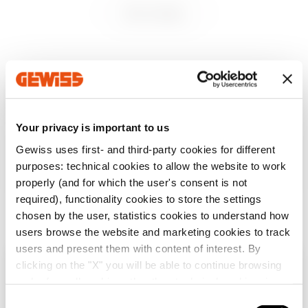
Alle anzeigen
MTC 100 - C-Char. - 10000 A (EN
60898) - 15 kA (EN 60947-2)
Your privacy is important to us
Gewiss uses first- and third-party cookies for different
Kategorie
purposes: technical cookies to allow the website to work
Kompakte Leitungsschutzschalter
properly (and for which the user's consent is not
required), functionality cookies to store the settings
chosen by the user, statistics cookies to understand how
users browse the website and marketing cookies to track
users and present them with content of interest. By
clicking on the "X" you will be able to continue browsing
Überprüfen Sie Ihr Land
Schließen
and refuse all cookies other than technical cookies; in
addition, you can always change your choices via the
C