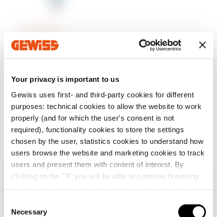
GW90706U
KNX/IP STICK
SCHNITTSTELLE -
IP20
Your privacy is important to us
Anzeigen
Gewiss uses first- and third-party cookies for different
purposes: technical cookies to allow the website to work
properly (and for which the user's consent is not
required), functionality cookies to store the settings
chosen by the user, statistics cookies to understand how
3 Produkte
Sie sahen
Eingeschaltet
243
users browse the website and marketing cookies to track
users and present them with content of interest. By
clicking on the "X" you will be able to continue browsing
Überprüfen Sie Ihr Land
Schließen
and refuse all cookies other than technical cookies; in
Andere anzeigen
addition, you can always change your choices via the
C
"Manage Privacy " button in the
Cookie Policy
. Lastly,
Necessary
o
Sie durchsuchen die Deutschland-Website, aber