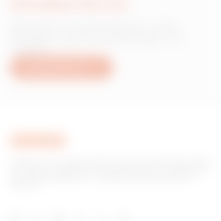
Schreiben Sie uns
Wünschen Sie Informationen zu den
Produkten oder Dienstleistungen von
Gewiss?
Schreiben Sie uns
Gewiss ist ein wichtiger Akteur auf dem internationalen Markt
hinsichtlich Lösungen für die Hausautomation, Energieschutz-
und -verteilungssysteme, intelligente Beleuchtung und E-
Mobilität.