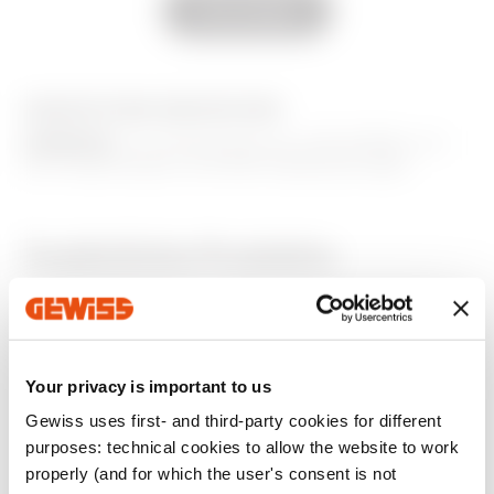
Alle anzeigen
Natürliches
GW13554S
Satinbeige
AUSSTATTUNG UND NOTIZEN
Natürliches
GW13555S
HINWEISE
: Zur Verwendung zum Abschließen von
Satinbeige
EVO-Axialmodulen und Hilfs-Axialsteuerungen.
Natürliches
Zusätzliche Produkte
GW13556S
Satinbeige
Natürliches
GW13557S
Satinbeige
Your privacy is important to us
Gewiss uses first- and third-party cookies for different
purposes: technical cookies to allow the website to work
Natürliches
properly (and for which the user's consent is not
GW13558S
Satinbeige