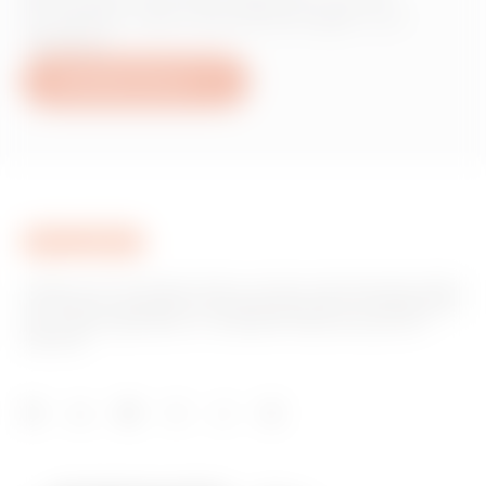
Produkten oder Dienstleistungen von
Gewiss?
Schreiben Sie uns
Gewiss ist ein wichtiger Akteur auf dem internationalen Markt
hinsichtlich Lösungen für die Hausautomation, Energieschutz-
und -verteilungssysteme, intelligente Beleuchtung und E-
Mobilität.