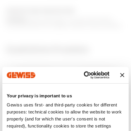
GW14819
Glänzend Titan
AUSSTATTUNG UND NOTIZEN
HINWEIS
: Wird verwendet, um das verbundene
Drucktasterfeld ECO ZigBee GWA1291 abzuschließen.
GW10820
Glänzend weiss
Zusätzliche Produkte
GW15820
Weißer Satin
Natürliches
GW13820
Satinbeige
Your privacy is important to us
Gewiss uses first- and third-party cookies for different
purposes: technical cookies to allow the website to work
GW13546
GW13543
properly (and for which the user's consent is not
GW12820
Satin Schwarz
AUSTAUSCHBARER
AUSTAUSCHBARER
required), functionality cookies to store the settings
TASTER - 22X22 mm -
TASTER - 22X22 mm -
HORIZONTALER
SCHLÜSSEL -