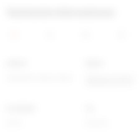
Technische Informationen
Kategorie
Material
Abgewinkelte Glasfaser-Adapter
Gehäuse aus Kunststoff,
Glasfaserferrule aus Kera
Für Verbinder
Typ
SC/APC
Dose/Dose