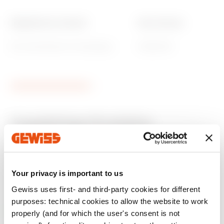
Mitgeliefertes Zubehör
Ware Number
Mit unverlierbarer Schutzkappe
85389099
Zugehörige Produkte
CE-zeichen
REACH
Product Data Sheet
64-8
Technische daten
FTTH
information
Gewiss Code
Typ
Quotation for fiber
Herunterladen
Herunterladen
Your privacy is important to us
Herunterladen
Herunterladen
optic signal
Gewiss uses first- and third-party cookies for different
distribution systems
purposes: technical cookies to allow the website to work
GW38335
Dose/Dose
properly (and for which the user's consent is not
Herunterladen
Herunterladen