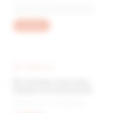
Tesis, mevzuat veya ürünle ilgili sorularınızın
yanıtlarını almak için bizimle iletişime geçin.
Bilet oluştur
GEWISS’I BULUN
Bir montajcı veya satış
noktası mı arıyorsunuz?
Güvenilir bir satıcı veya montajcı bulun.