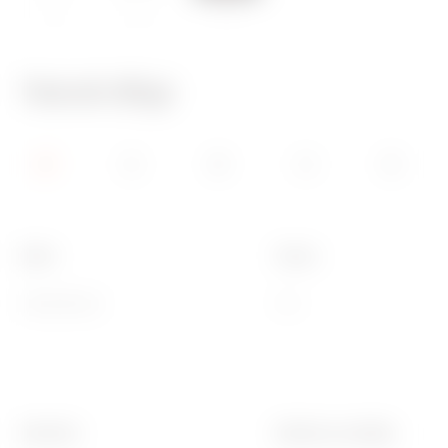
IP20
650 °C
70 °C
Teknik Bilgi
Renk
Tanım
manyetik gri
3 m
Standart
Kullanım sıcaklığı