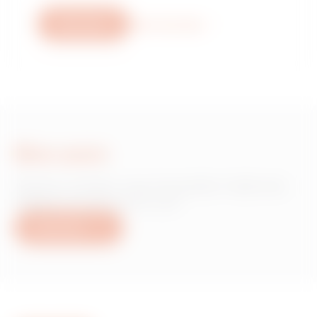
Bize yazın
Daha fazla bilgi
Bize yazın
Gewiss ürünleri veya hizmetleri hakkında
bilgiye mi ihtiyacınız var?
Bize yazın