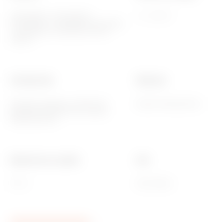
2014/35/EU, 2014/30/EU,
-5 ÷ +45 °C
2011/65/EU + 2015/863, EN 62368-
1, EN 55032, EN 55035, EN IEC
63000
Fonksiyonlar
Malzeme
Ekranda mesajlar ve RGB LED
Boyalı teknopolimer
şeritlerle bildirimler ile sistem
bilgisi/durumu.
Bilyeli termo sıcaklık
Aile
70 °C
EGO AKILLI