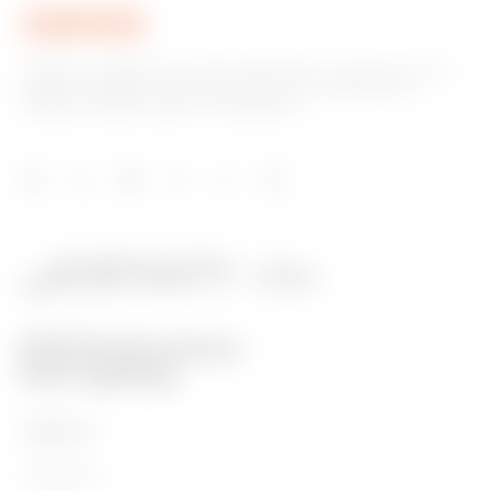
GEWISS, piyasada ev ve bina otomasyonu, enerji koruma ve
dağıtım sistemleri, akıllı aydınlatma ve e-mobilite için
çözümler üreten önemli bir oyuncudur.
ÜRÜNLER
Installation