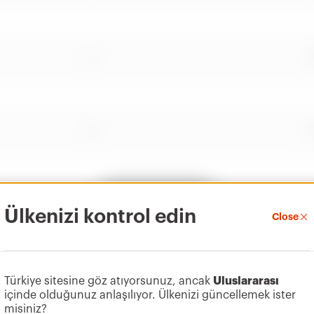
3 m
G
4 m
G
Tümünü Göster
6 m
G
Ülkenizi kontrol edin
Close
Türkiye sitesine göz atıyorsunuz, ancak
Uluslararası
içinde olduğunuz anlaşılıyor. Ülkenizi güncellemek ister
misiniz?