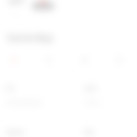
650 °C
70 °C
Teknik Bilgi
Aile
Tanım
GEO International
2+2+2 m
Malzeme
Bitiş