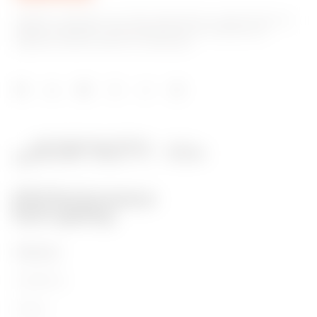
GEWISS, piyasada ev ve bina otomasyonu, enerji koruma ve
dağıtım sistemleri, akıllı aydınlatma ve e-mobilite için
çözümler üreten önemli bir oyuncudur.
ÜRÜNLER
Installation
Energy