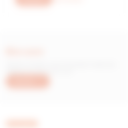
Bize yazın
Gewiss ürünleri veya hizmetleri hakkında
bilgiye mi ihtiyacınız var?
Bize yazın