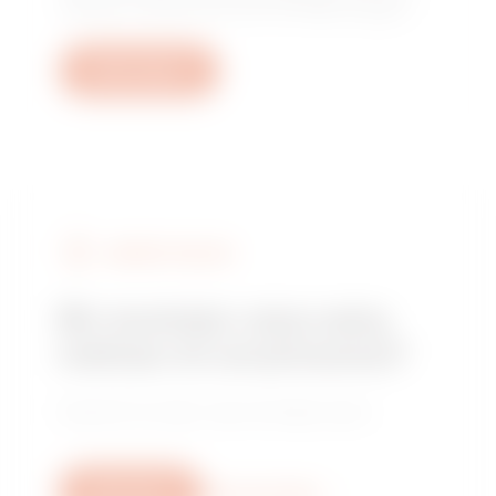
yanıtlarını almak için bizimle iletişime geçin.
Bilet oluştur
GEWISS’I BULUN
Bir montajcı veya satış
noktası mı arıyorsunuz?
Güvenilir bir satıcı veya montajcı bulun.
Bize yazın
Daha fazla bilgi