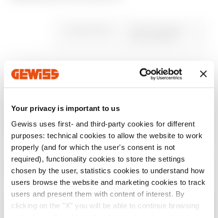
Marcaj CE
REACH
Caracteristici
CADpro
PRICE
information
Gewiss Code
Cabluri flexibile
tehnice
max. secțiune
Download
Download
Download
Download
Download
Arată detalii
Arată detalii
GW44601
2,5 mm²
Accesează zona de descărcare
Your privacy is important to us
Gewiss uses first- and third-party cookies for different
GW44602
4 mm²
purposes: technical cookies to allow the website to work
properly (and for which the user's consent is not
Accesați zona software
required), functionality cookies to store the settings
chosen by the user, statistics cookies to understand how
GW44603
10 mm²
users browse the website and marketing cookies to track
users and present them with content of interest. By
clicking on the "X" you will be able to continue browsing
Verifică țara ta
Close
and refuse all cookies other than technical cookies; in