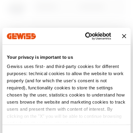
GW44404
100x100x50
GW44405
120x80x50
Accesează zona de descărcare
Accesați zona software
Your privacy is important to us
GW44406
150x110x70
Gewiss uses first- and third-party cookies for different
purposes: technical cookies to allow the website to work
properly (and for which the user's consent is not
required), functionality cookies to store the settings
GW44407
190x140x70
chosen by the user, statistics cookies to understand how
Show All
users browse the website and marketing cookies to track
users and present them with content of interest. By
clicking on the "X" you will be able to continue browsing
Verifică țara ta
GW44408
240x190x90
Close
and refuse all cookies other than technical cookies; in
ECHIPAMENTE ȘI NOTE
addition, you can always change your choices via the
C