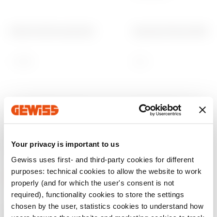
Număr total de operațiuni
Suprasarcină permisibilă
> 2000
42 A
Termo-presiune cu bilă
Ware Number
125 °C (părți active) - 80 °C (părți
85366990
Your privacy is important to us
pasive)
Gewiss uses first- and third-party cookies for different
purposes: technical cookies to allow the website to work
properly (and for which the user's consent is not
required), functionality cookies to store the settings
chosen by the user, statistics cookies to understand how
Related products