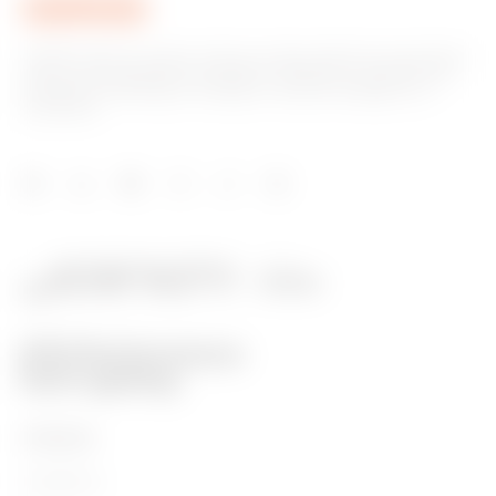
GEWISS este un jucător cheie pe piața soluțiilor de producție
pentru automatizarea locuințelor și clădirilor, sistemelor de
protecție și distribuție a energiei, iluminat inteligent și e-
mobilitate.
PRODUSE
Installation