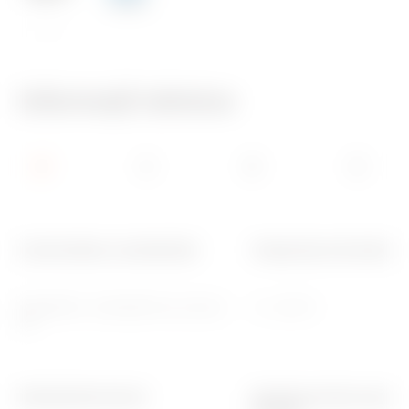
850 °C
Informații tehnice
Conformitate cu standardele
Temperatura de instalare
EN 60670-1, EN 60670-23, CEI 23-
-5 ÷ +45 °C
48
Modularitate internă
Grad de protecție capac/i