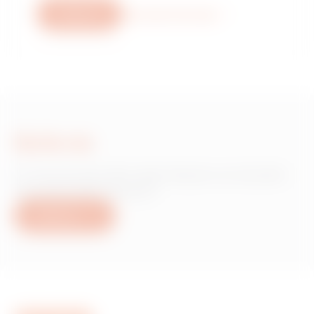
Scrie-ne
Mai multe informații
Scrie-ne
Ai nevoie de informații despre produsele
sau serviciile Gewiss?
Scrie-ne