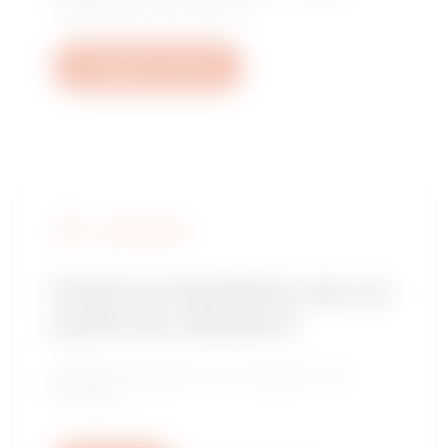
reglementări sau produse.
Deschide un tichet
FIND GEWISS
Cauți un instalator sau un
punct de vânzare?
Găsește distribuitorul sau instalatorul de
încredere.