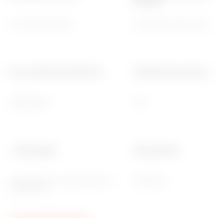
turnuleț
20 module SYSTEM
IP40 (punct ieșire cabluri
Dim. exterioară LxHxD (mm)
Rezistență la sarcină pun
364x98x320
500
- Fără halogen
Ware Number
Fără halogeni în conformitate cu
85371098
EN 60754-2