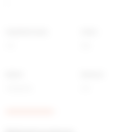
C
-
Capacitate de rupere
Culoare
3 kA
Roșu
Material
Electrocod
Tehnopolimer
0131