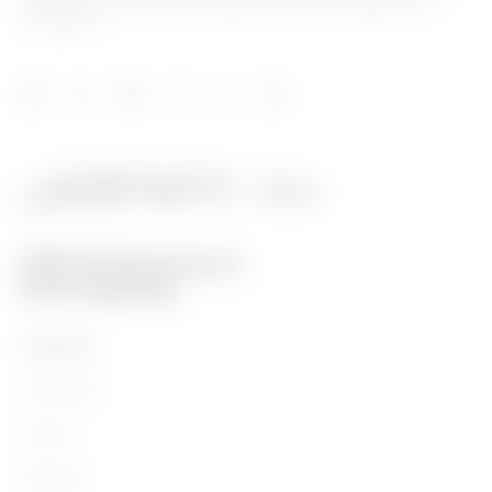
protecție și distribuție a energiei, iluminat inteligent și e-
mobilitate.
PRODUSE
Installation
Energy
Building