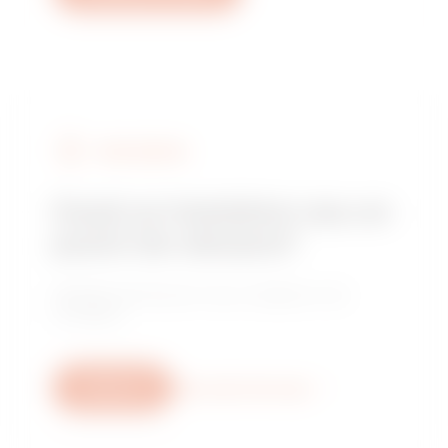
FIND GEWISS
Cauți un instalator sau un
punct de vânzare?
Găsește distribuitorul sau instalatorul de
încredere.
Scrie-ne
Mai multe informații