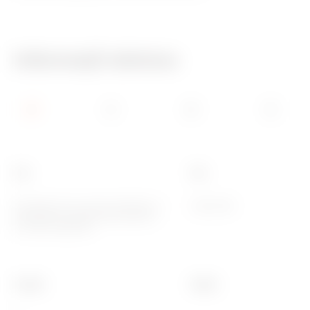
Informații tehnice
Tip
Tip
Întreruptor de curent rezidual cu
Siguranță
protecție la supracurent pentru
circuite dedicate
Curbă
Clasă