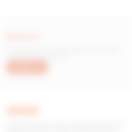
Scrie-ne
Ai nevoie de informații despre produsele
sau serviciile Gewiss?
Scrie-ne
GEWISS este un jucător cheie pe piața soluțiilor de producție
pentru automatizarea locuințelor și clădirilor, sistemelor de