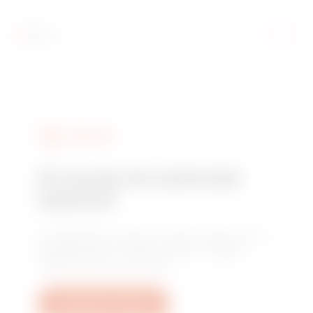
SERVICES
Ai nevoie de asistență
tehnică?
Contactează-ne pentru a obține răspunsuri la
întrebările tale: întrebări despre instalații,
reglementări sau produse.
Deschide un tichet