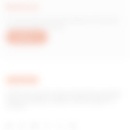
Scrie-ne
Ai nevoie de informații despre produsele
sau serviciile Gewiss?
Scrie-ne
GEWISS este un jucător cheie pe piața soluțiilor de producție
pentru automatizarea locuințelor și clădirilor, sistemelor de
protecție și distribuție a energiei, iluminat inteligent și e-
mobilitate.