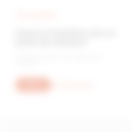
FIND GEWISS
Cauți un instalator sau un
punct de vânzare?
Găsește distribuitorul sau instalatorul de
încredere.
Scrie-ne
Mai multe informații