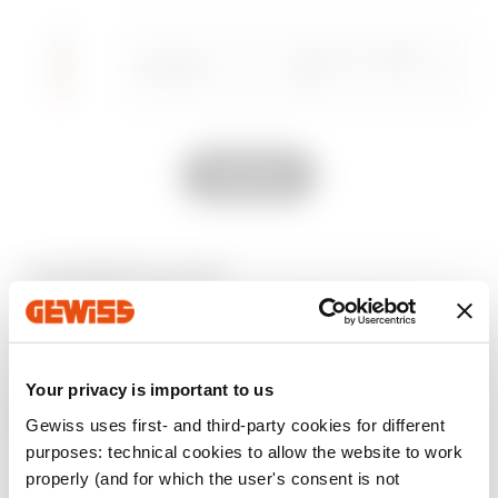
Accesați zona software
230 V ac - 50/60
GW10883
Hz
Show All
230 V ac - 50/60
GW10884
Hz
ECHIPAMENTE ȘI NOTE
230 V ac - 50/60
GW10885
OBSERVAȚII: unitățile
de semnalizare LED sunt
Hz
furnizate cu cabluri de alimentare (lungime 10 cm).
Your privacy is important to us
Produse suplimentare
Gewiss uses first- and third-party cookies for different
purposes: technical cookies to allow the website to work
properly (and for which the user's consent is not