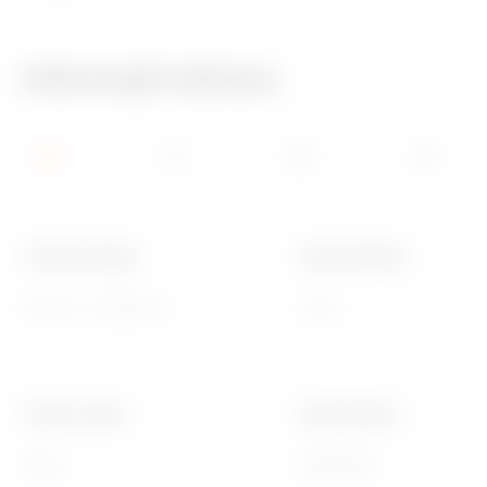
Informații tehnice
Tensiune lampă
Puterea lămpii
230 V ac - 50/60 Hz
0.6 W
Culoare cablu
Ware Number
Verde
85308000