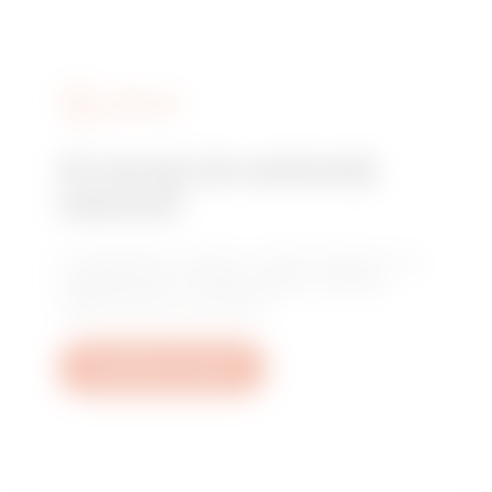
SERVICES
Ai nevoie de asistență
tehnică?
Contactează-ne pentru a obține răspunsuri la
întrebările tale: întrebări despre instalații,
reglementări sau produse.
Deschide un tichet