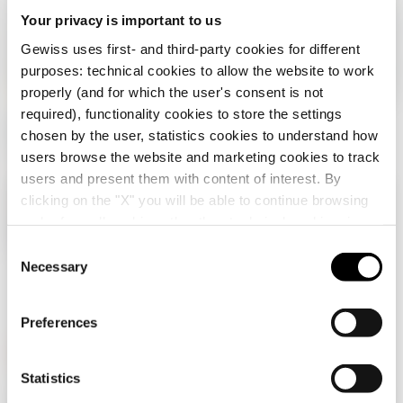
Your privacy is important to us
Gewiss uses first- and third-party cookies for different
purposes: technical cookies to allow the website to work
properly (and for which the user's consent is not
required), functionality cookies to store the settings
chosen by the user, statistics cookies to understand how
users browse the website and marketing cookies to track
lumina
Găsiți
users and present them with content of interest. By
potrivită
clicking on the "X" you will be able to continue browsing
Verifică țara ta
Close
and refuse all cookies other than technical cookies; in
addition, you can always change your choices via the
C
"Manage Privacy " button in the
Cookie Policy
. Lastly,
Necessary
o
Navigați pe site-ul românesc, dar se pare că vă
for further information please also consult our
Privacy
n
aflați în
Internațional
. Doriți să vă actualizați
Notice
.
țara?
s
Preferences
e
Da, accesați site-ul web pentru
n
Internațional
t
Statistics
GEWISS este un jucător cheie pe piața soluțiilor de producție
S