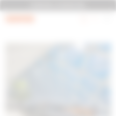
Mergi la meniu
Mergi la conținutul principal
SYSTEM PURA - AT ITS MOST PURA.
Mergi la subsol
Mergi la My Gewiss