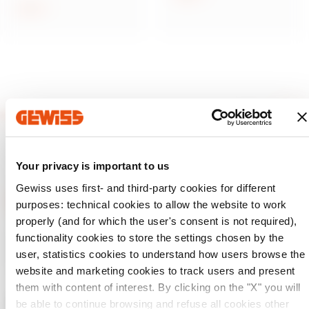
Arată
Your privacy is important to us
Gewiss uses first- and third-party cookies for different
purposes: technical cookies to allow the website to work
properly (and for which the user's consent is not required),
GEWISS este un jucător cheie pe piața soluțiilor de producție
functionality cookies to store the settings chosen by the
pentru automatizarea locuințelor și clădirilor, sistemelor de
user, statistics cookies to understand how users browse the
protecție și distribuție a energiei, iluminat inteligent și e-
mobilitate.
website and marketing cookies to track users and present
them with content of interest. By clicking on the "X" you will
be able to continue browsing and refuse all cookies other