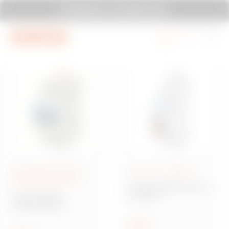
Mergi la meniu
Mergi la conținutul principal
SYSTEM PURA - AT ITS MOST PURA.
Mergi la subsol
Mergi la My Gewiss
Întrerupătoare pentru
Accesorii modulare
protecţia circuitului
Gama 90 AM Accesorii
modulare
Gama 90 MCB
Întrerupătoare
modulare pentru
protecția circuitului
Arată