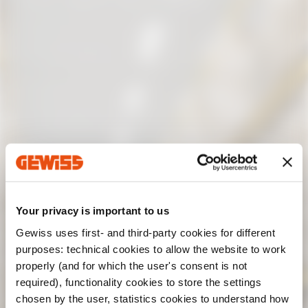
Your privacy is important to us
Gewiss uses first- and third-party cookies for different
purposes: technical cookies to allow the website to work
properly (and for which the user's consent is not
required), functionality cookies to store the settings
chosen by the user, statistics cookies to understand how