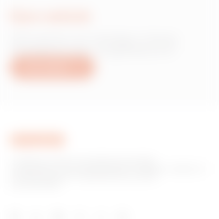
Írjon nekünk
Információra van szüksége a Gewiss
termékekről vagy szolgáltatásokról?
Írjon nekünk
A GEWISS az otthoni és épületautomatizálási,
energiavédelmi és elosztórendszerek, intelligens világítás és
e-mobilitás gyártási megoldásainak piacának
kulcsszereplője.