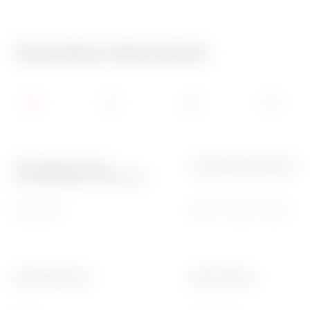
Technikai információ
A következő méretű
A következő típusokhoz
elosztótáblákhoz HxM (mm)
800x1060
46QP - 46QM - 46QX
Elektronikai kód
Ware Number