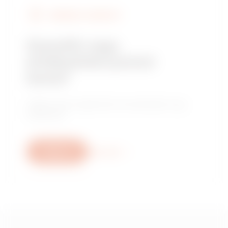
KERESSE A GEWISS-T
Szerelőt vagy
értékesítési pontot
keres?
Találja meg megbízható kereskedőjét vagy
telepítőjét.
Write us
More info