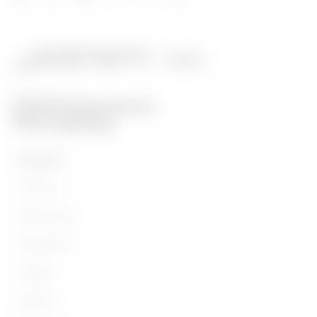
TERMÉKEK
Installáció
Áramvédelem
Szerelvények
Világítás
Mobilitás