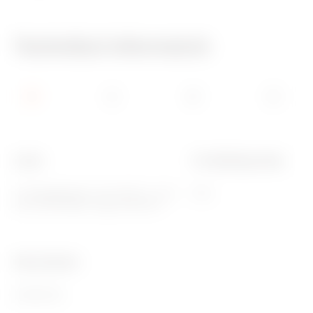
Technikai információ
Leírás
IP védettség szintje
2 IB függőleges 16-32A IP67 + 2 IEC
IP55
309 16A IP44/67 vagy GW27401
Ware Number
85389099