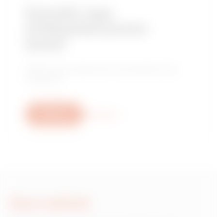
Szerelőt vagy
értékesítési pontot
keres?
Találja meg megbízható kereskedőjét vagy
telepítőjét.
Write us
More info
Írjon nekünk