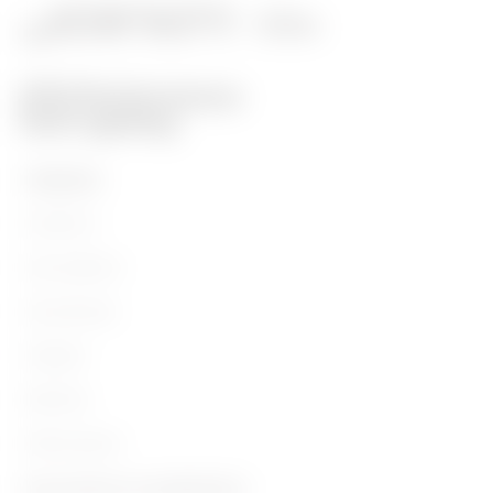
TERMÉKEK
Installáció
Áramvédelem
Szerelvények
Világítás
Mobilitás
Alkalmazások
Kapcsolatok és szolgáltatások