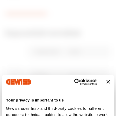
Kapcsolódó termékek
CE jelölés
REACH
Műszaki jellemzők
REVIT Plugin
ENERGYpro
information
Gewiss Code
Leírás
Letöltés
Letöltés
Letöltés
Letöltés
Letöltés
Mutasson többet
Mutasson többet
GW68551
Panel - Teli
Menjen a letöltési területre
12 modulos
Your privacy is important to us
GW68552
elosztótábla
Gewiss uses first- and third-party cookies for different
purposes: technical cookies to allow the website to work