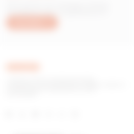
Információra van szüksége a Gewiss
termékekről vagy szolgáltatásokról?
Írjon nekünk
A GEWISS az otthoni és épületautomatizálási,
energiavédelmi és elosztórendszerek, intelligens világítás és
e-mobilitás gyártási megoldásainak piacának
kulcsszereplője.