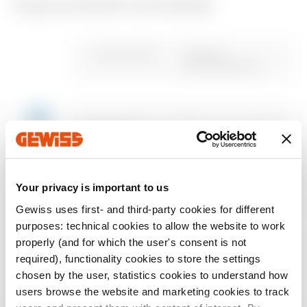
Kapcsolódó termékek
CE jelölés
Tanúsítvány
Product Data Sheet
PRICE
Műszaki jellemzők
REVIT Plugin
megjelenítése
Gewiss Code
Névleges
áramerősség (A)
Letöltés
Letöltés
Letöltés
Letöltés
Letöltés
Letöltés
Mutasson többet
Mutasson többet
GW66323N
16
Your privacy is important to us
Menjen a letöltési területre
GW66324N
16
Gewiss uses first- and third-party cookies for different
purposes: technical cookies to allow the website to work
Menjen a szoftver területre
properly (and for which the user's consent is not
GW66325N
16
required), functionality cookies to store the settings
chosen by the user, statistics cookies to understand how
users browse the website and marketing cookies to track