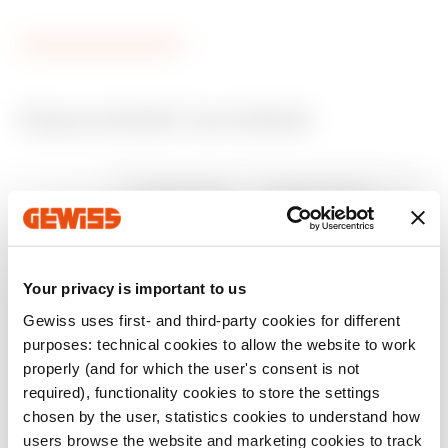
Kapcsolódó termékek
CE jelölés
Megfelelőségi
Product Data Sheet
CADpro
Műszaki jellemzők
PBT-Q
tanúsítvány
Gewiss Code
Pólusok száma
Letöltés
Letöltés
Letöltés
Letöltés
Letöltés
Mutasson többet
Mutasson többet
GW95408
2P
Your privacy is important to us
Gewiss uses first- and third-party cookies for different
purposes: technical cookies to allow the website to work
properly (and for which the user's consent is not
GW95416
3P
required), functionality cookies to store the settings
Menjen a letöltési területre
chosen by the user, statistics cookies to understand how
users browse the website and marketing cookies to track
Menjen a szoftver területre