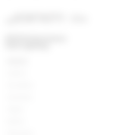
TERMÉKEK
Installáció
Áramvédelem
Szerelvények
Világítás
Mobilitás
Alkalmazások