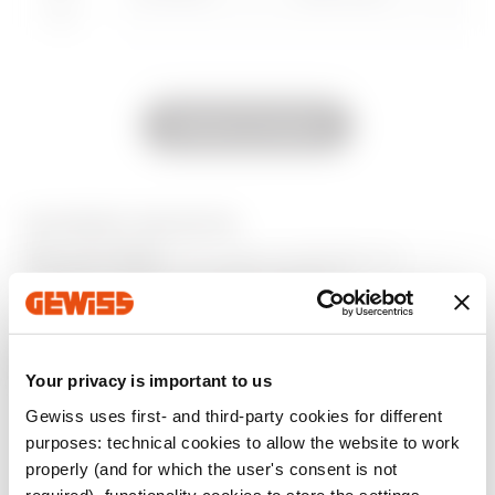
GW15554S
Szatén fehér
Mutasd az összeset
GW15555S
Szatén fehér
EQUIPMENT AND NOTES
MEGJEGYZÉSEK
: EVO axiális modulokhoz és
kiegészítő axiális vezérlőkészülékekhez.
GW15556S
Szatén fehér
További termékek
Your privacy is important to us
GW15557S
Szatén fehér
Gewiss uses first- and third-party cookies for different
purposes: technical cookies to allow the website to work
properly (and for which the user's consent is not
required), functionality cookies to store the settings