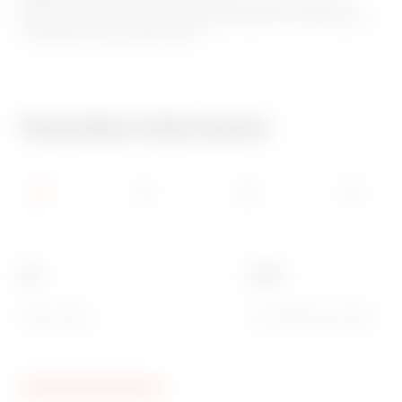
Elülső beszerelés: az elülső beszerelés lehetővé teszi az
alkatrészek gyors és egyszerű beszerelését és eltávolítását a
szerelőkeret eltávolítása nélkül.
Technikai információ
Szín
Gomb
Szatén fehér
1 szimbólumlencsével