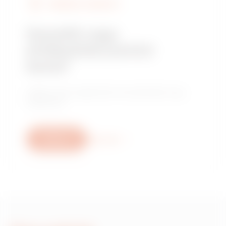
KERESSE A GEWISS-T
Szerelőt vagy
értékesítési pontot
keres?
Találja meg megbízható kereskedőjét vagy
telepítőjét.
Write us
More info