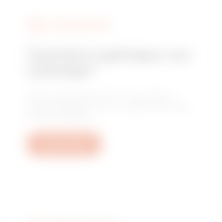
SZOLGÁLTATÁSOK
Technikai segítségre van
szüksége?
Lépjen kapcsolatba velünk, hogy választ
kapjon kérdéseire: üzemi, szabályozási vagy
termékkérdésekre.
Open a ticket