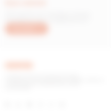
Írjon nekünk
Információra van szüksége a Gewiss
termékekről vagy szolgáltatásokról?
Írjon nekünk
A GEWISS az otthoni és épületautomatizálási,
energiavédelmi és elosztórendszerek, intelligens világítás és
e-mobilitás gyártási megoldásainak piacának
kulcsszereplője.