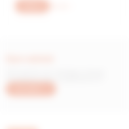
Write us
More info
Írjon nekünk
Információra van szüksége a Gewiss
termékekről vagy szolgáltatásokról?
Írjon nekünk