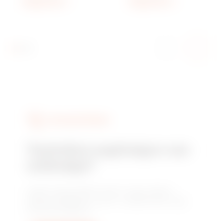
Megjelenítés
Megjelenítés
SZOLGÁLTATÁSOK
Technikai segítségre van
szüksége?
Lépjen kapcsolatba velünk, hogy választ
kapjon kérdéseire: üzemi, szabályozási vagy
termékkérdésekre.