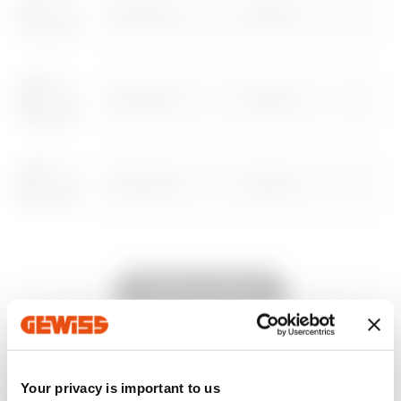
Mutasson többet
Mutasson többet
GW16902CT
2 férőhely
Menjen a letöltési területre
GW16903CT
3 férőhely
Menjen a szoftver területre
GW16904CT
4 férőhely
GW16906CT
6 férőhely
Mutasd az összeset
EQUIPMENT AND NOTES
Your privacy is important to us
MŰSZAKI JELLEMZŐK:
Fényes felület.