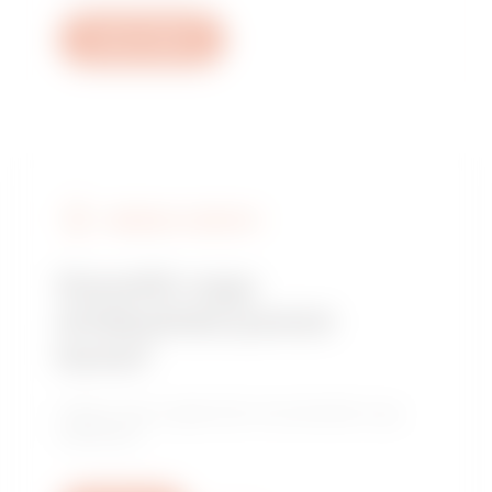
Open a ticket
KERESSE A GEWISS-T
Szerelőt vagy
értékesítési pontot
keres?
Találja meg megbízható kereskedőjét vagy
telepítőjét.