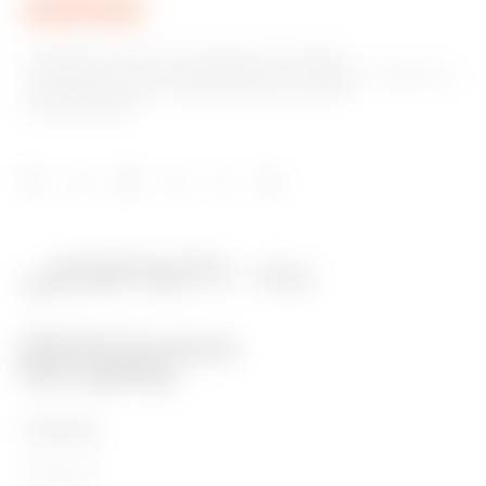
A GEWISS az otthoni és épületautomatizálási,
energiavédelmi és elosztórendszerek, intelligens világítás és
e-mobilitás gyártási megoldásainak piacának
kulcsszereplője.
TERMÉKEK
Installáció