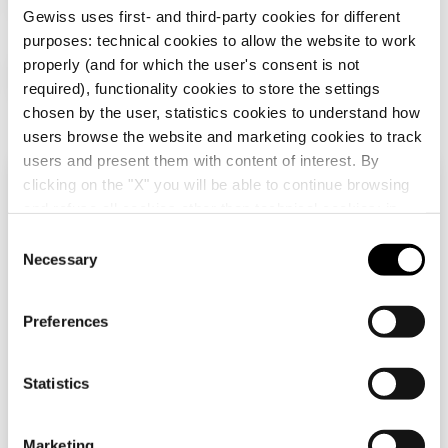
Gewiss uses first- and third-party cookies for different
purposes: technical cookies to allow the website to work
properly (and for which the user's consent is not
További termékek
required), functionality cookies to store the settings
chosen by the user, statistics cookies to understand how
users browse the website and marketing cookies to track
users and present them with content of interest. By
clicking on the "X" you will be able to continue browsing
Ellenőrizze országát
Close
and refuse all cookies other than technical cookies; in
addition, you can always change your choices via the
C
"Manage Privacy " button in the
Cookie Policy
. Lastly,
Necessary
o
Böngész a magyar oldalon, de úgy tűnik, hogy
for further information please also consult our
Privacy
n
Nemzetközi
-ben van. Frissíteni szeretné
GW14003
GW14201
Notice
.
országát?
s
Preferences
EGYPÓLUSÚ
OLASZ SZABVÁNY
e
KAPCSOLÓ 1P 250V
SZERINTI
Igen, keresse fel a (z) Nemzetközi
n
AC - 16AX,
CSATLAKOZÓ-
webhelyet
JELZŐFÉNYEZHETŐ -
ALJZAT 250V AC -
t
Statistics
Megjelenítés
Megjelenítés
CSERÉLHETŐ
2P+E 10A - P11 - 1
S
SZIMBÓLUM
MODULOS -
LENCSÉVEL - 1
TITÁNIUM -
e
Nem, maradj a magyar oldalon
MODULOS -
CHORUSMART
Marketing