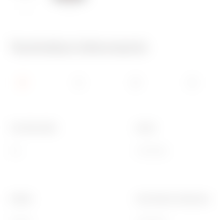
650°C
70°C
Technikai információ
Termékcsalád
Leírás
ICE
6 férőhely
Felület
A következő cikkszámok