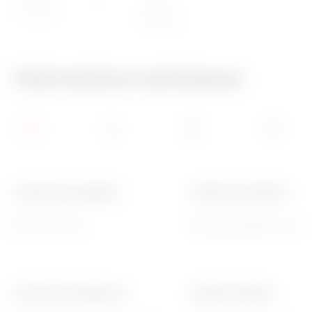
gaine ou
(parties
couvercle)
actives)/650
°C (externe)
Informations techniques
Couleur de la poignée
Indice de protection
Noir RAL 9004
IP55 (avec gaine ou couve
Test du fil incandescent
Nombre de pôles