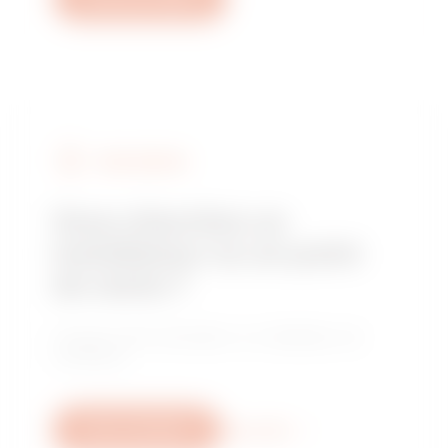
FIND GEWISS
Vous cherchez un
installateur ou un point
de vente ?
Trouvez votre revendeur ou installateur de
confiance.
Nous contacter
Plus d'info