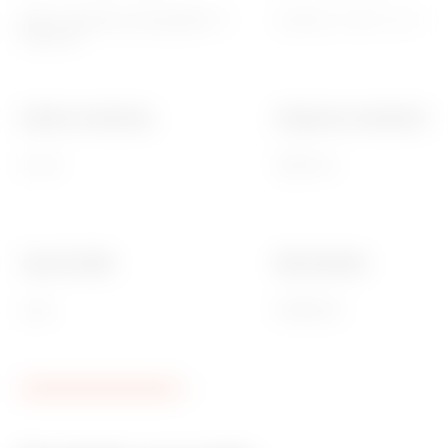
850 °C (parties actives)/650 °C
L1/L2/L3 - N- PE - CC - CP
(externe)
Section conducteur
Fréquence nominale (Hz)
6 mm²
50/60 Hz
Type de câble
Ware Number
Lisse
85369010