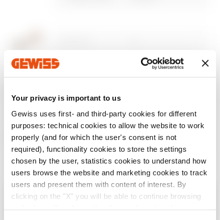
Chemins de câbles
GEWISS models for
Télécharger
the software BIM
oriented
MV66100
EZ
Télécharger
Télécharger
Afficher plus
Afficher plus
MV66101
EZ
Your privacy is important to us
Gewiss uses first- and third-party cookies for different
purposes: technical cookies to allow the website to work
MV66403
EZ
properly (and for which the user's consent is not
required), functionality cookies to store the settings
Aller à la zone des logiciels
chosen by the user, statistics cookies to understand how
users browse the website and marketing cookies to track
MV66200
Geomet
users and present them with content of interest. By
Afficher tous
clicking on the "X" you will be able to continue browsing
Vérifiez votre pays
Fermer
and refuse all cookies other than technical cookies; in
addition, you can always change your choices via the