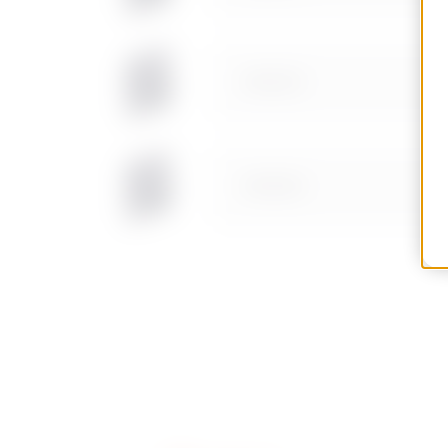
MV64212
MV64612