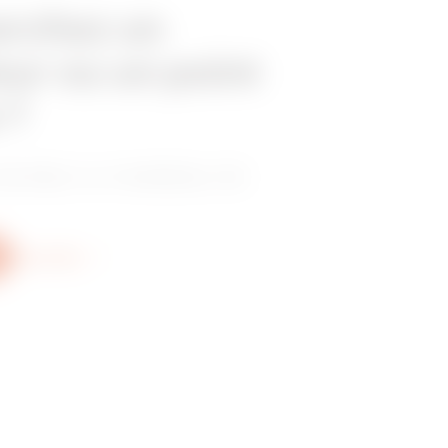
erchez un
eur ou un point
 ?
vendeur ou installateur de
Plus d'info