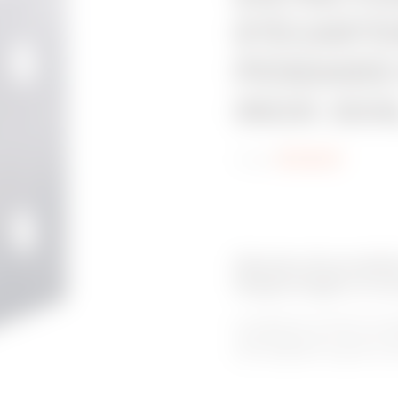
D'ÈCART
PENDARD 
INOX 304
Code:
MV64612
Gamme de produits
Supportages et ac
Le système de chemin de c
supportage pour murs et pla
une installation rapide et u