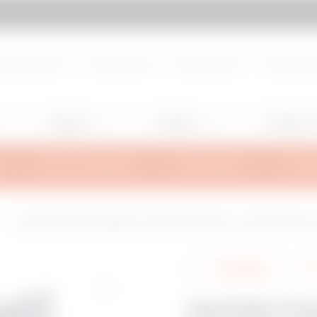
d de page
Aller à My Gewiss
propos de nous
Nous rejoindre
Nous contacter
Centre de d
Lighting
Mobility
Utilisation
INFOS TECHNIQUES
INSPIRATIONS
SUPPO
ENTRETOISE D'ÈCARTEMENT POUR PENDARD EDF 40 - FINITION INOX 3
Partager
ENTRETO