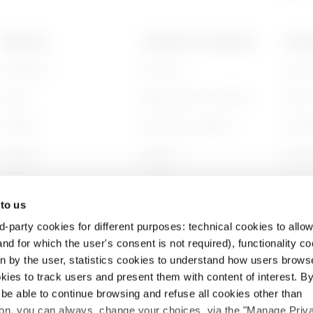
PRODUITS
CONTACTS ET SERVICES
A PRO
Installation
Contacts
Qui s
Energy
Siège social du GEWISS
Histoi
Building
Rechercher GEWISS
Durabi
Lighting
Support
Gouve
Mobility
Logiciel
Nous r
 to us
Utilisations
BIM
Projet
d-party cookies for different purposes: technical cookies to allow
nd for which the user's consent is not required), functionality c
en by the user, statistics cookies to understand how users brows
ies to track users and present them with content of interest. B
l be able to continue browsing and refuse all cookies other than
Vou
Politique relative aux
Juridique
Accessibilité
ition, you can always change your choices via the "Manage Priv