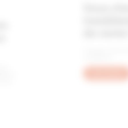
Vous ch
installat
in
de vente
e
Trouvez votre re
confiance.
les
tive à
Nous contacter
u aux