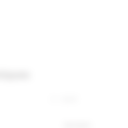
niques
Logiciel
Ware Number