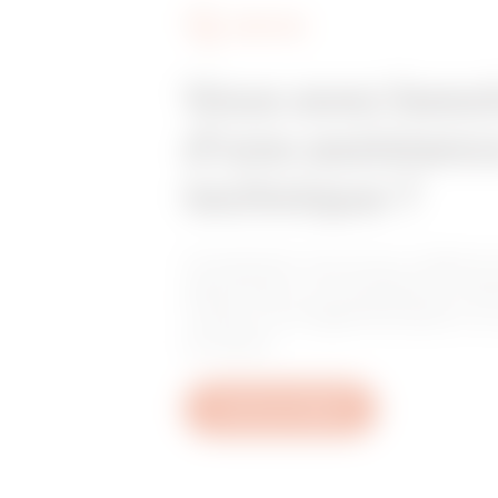
SERVICES
Vous avez beso
d'une assistanc
technique ?
Contactez-nous pour obtenir 
réponses à vos questions rela
l'usine, à la réglementation o
produits.
Ouvrez un ticket