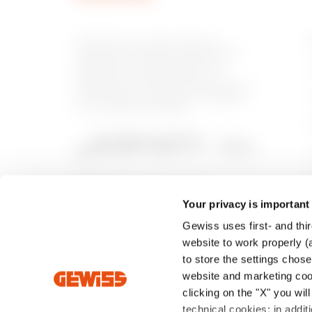
GEWISS est un acteur phare du
marché des solutions de fabrication
destinées à l’automatisation des
habitations et des bâtiments, la
protection de l’énergie et les systèmes
de distribution, l’éclairage intelligent
et la mobilité électrique.
Your privacy is important
Gewiss uses first- and thir
website to work properly (a
to store the settings chos
website and marketing cook
clicking on the "X" you wil
Intrastat
Conditions générales de
Politique de
technical cookies; in add