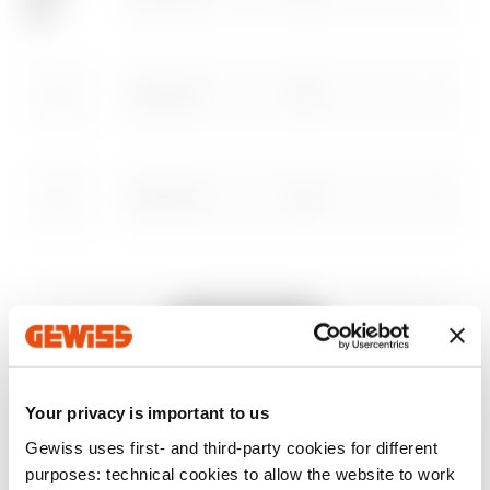
Afficher plus
Afficher plus
MV64247
GAC
MV64242
GAC
Aller à la zone des logiciels
MV64245
GAC
Afficher tous
MV64238
GAC
Your privacy is important to us
Gewiss uses first- and third-party cookies for different
purposes: technical cookies to allow the website to work
SERVICES