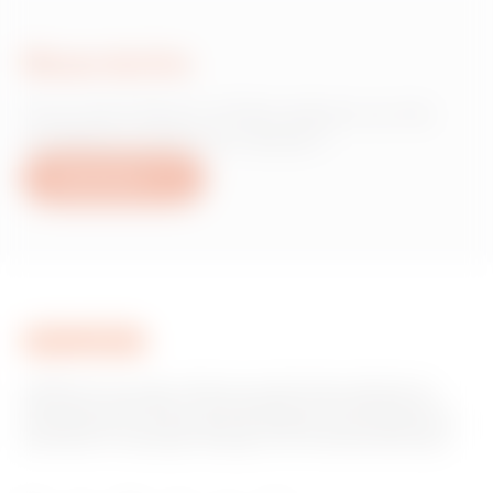
Nous écrire
Vous avez besoin d'informations sur les
produits ou services Gewiss ?
Nous écrire
GEWISS est un acteur phare du marché des solutions de
fabrication destinées à l’automatisation des habitations et
des bâtiments, la protection de l’énergie et les systèmes de
distribution, l’éclairage intelligent et la mobilité électrique.