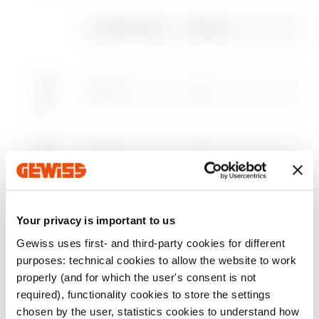
label CE
REACH
BIM
MAVIL
information
Gewiss Code
Finition
GEWISS models for
Chemins de câbles
Télécharger
Télécharger
the software BIM
oriented
MV62150
Z275
Télécharger
Télécharger
Afficher plus
Afficher plus
MV62151
Z275
Your privacy is important to us
MV62152
Z275
Gewiss uses first- and third-party cookies for different
purposes: technical cookies to allow the website to work
Aller à la zone des logiciels
properly (and for which the user's consent is not
required), functionality cookies to store the settings
MV62154
Z275
chosen by the user, statistics cookies to understand how
Afficher tous