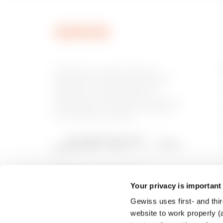
MVC1920GU
GEWISS est un acteur phare du
marché des solutions de fabrication
destinées à l’automatisation des
habitations et des bâtiments, la
MVC1920GX
protection de l’énergie et les systèmes
de distribution, l’éclairage intelligent
et la mobilité électrique.
Your privacy is important
Gewiss uses first- and thir
website to work properly (a