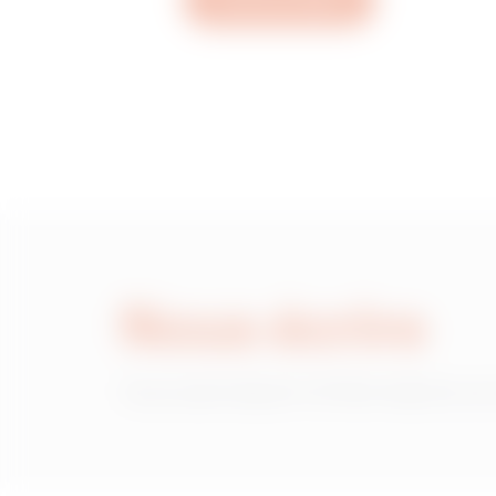
Ouvrez un ticket
MVC1920GD
MVC1920GF
MVC1920GH
Nous écrire
MVC1920GL
Vous avez besoin d'informations sur
MVC1920GP