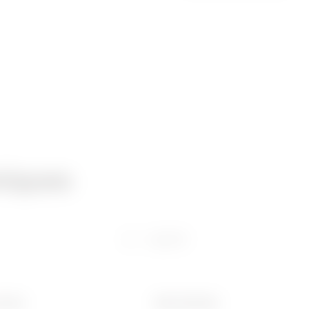
niques
Logiciel
 (mm)
Ware Number