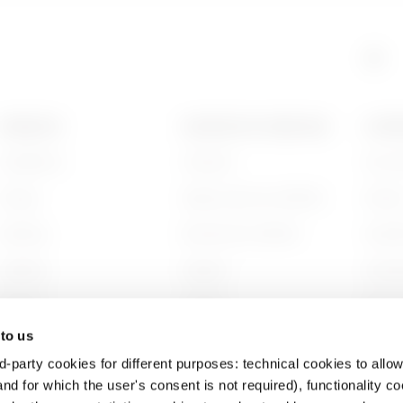
GAC
5
PRODUITS
CONTACTS ET SERVICES
A PRO
Installation
Contacts
Qui s
GAC
6
Energy
Siège social du GEWISS
Histoi
Building
Rechercher GEWISS
Durabi
Lighting
Support
Gouve
Mobility
Logiciel
Nous r
 to us
Utilisations
BIM
Projet
d-party cookies for different purposes: technical cookies to allow
nd for which the user's consent is not required), functionality c