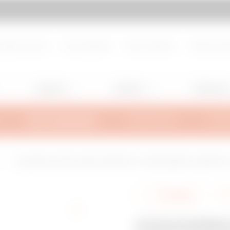
d de page
Aller à My Gewiss
propos de nous
Nous rejoindre
Nous contacter
Centre de d
Lighting
Mobility
Utilisation
INFOS TECHNIQUES
INSPIRATIONS
SUPPO
L
COUVERCLE POUR COUDE CONVEXE 90°- BRX50/BRN50 HL/BRN50 NP - 
Partager
COUVERC