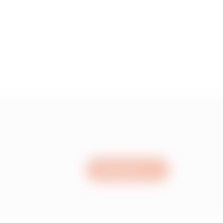
5
55
15
05
Nous écrire
95