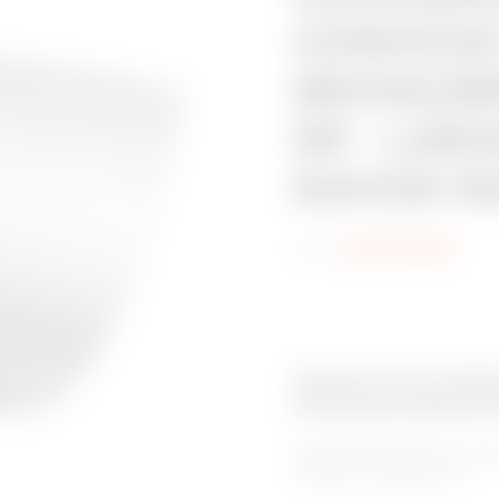
CONVEXE
BRX50/B
NP - LAR
RAYON 150
Code:
MVC1910GX
Gamme de produit
Goulottes pleines
La gamme BRN NP se compos
utilisations spécifiques.