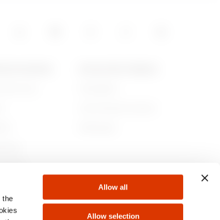
15
POS DE GEWISS
ACTUALITÉS ET MÉDIAS
ommes-nous
Campagnes
05
re
Communiqué de presse
lité
Télécharger
rnance
ejoindre
Allow all
s
 the
ookies
Allow selection