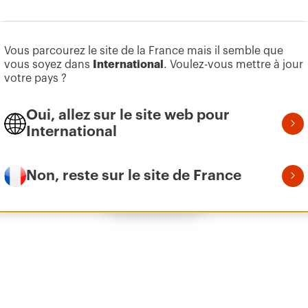
Aller à la zone des logiciels
Vous parcourez le site de la France mais il semble que
Z275
9
vous soyez dans
International
. Voulez-vous mettre à jour
votre pays ?
Oui, allez sur le site web pour
Z275
1
International
Non, reste sur le site de France
Afficher tous
Z275
2
Z275
3