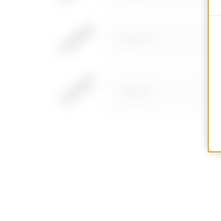
MV65113X
MV65211X
MV65213X