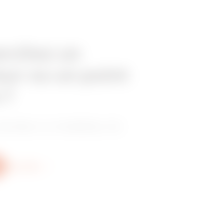
erchez un
eur ou un point
 ?
vendeur ou installateur de
Plus d'info