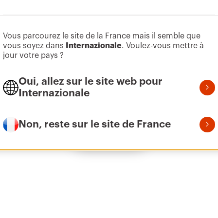
Aller à la zone des logiciels
Vous parcourez le site de la France mais il semble que
Z275
B
vous soyez dans
Internazionale
. Voulez-vous mettre à
jour votre pays ?
Oui, allez sur le site web pour
GAC
B
Internazionale
Non, reste sur le site de France
Afficher tous
GAC
B