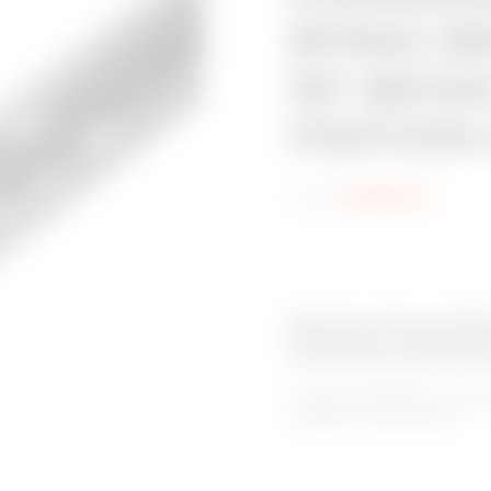
BFR60-B
NP-BRX50
FINITION
Code:
MV65211X
Gamme de produit
Goulottes pleines
La gamme BRN NP se compos
utilisations spécifiques.