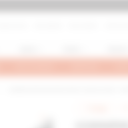
d de page
Aller à My Gewiss
propos de nous
Nous rejoindre
Nous contacter
Centre de d
Lighting
Mobility
Utilisation
INFOS TECHNIQUES
INSPIRATIONS
SUPPO
L
CORNIÈRE DE SÉPARATION BFR60-BRN50 HL-BRN50 NP-BRX50 - 3 MÈT
Partager
CORNIÈRE