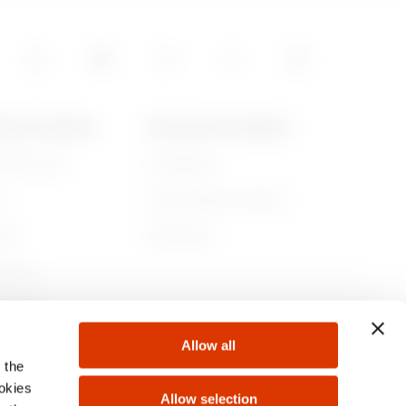
POS DE GEWISS
ACTUALITÉS ET MÉDIAS
ommes-nous
Campagnes
re
Communiqué de presse
lité
Télécharger
rnance
ejoindre
Allow all
s
 the
ookies
Allow selection