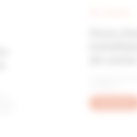
FIND GEWISS
Vous ch
installat
in
de vente
e
Trouvez votre re
confiance.
les
tive à
Nous contacter
u aux