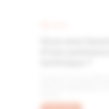
SERVICES
Vous avez beso
d'une assistanc
technique ?
Contactez-nous pour obtenir 
réponses à vos questions rela
l'usine, à la réglementation o
produits.