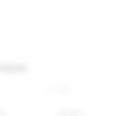
niques
Logiciel
pour
Ware Number