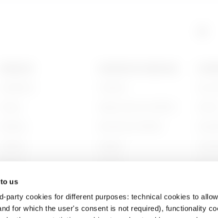
PRODUITS
CONTACTS ET SERVICES
A PRO
Installation
Contacts
Qui s
Energy
Siège social du GEWISS
Histoi
Building
Rechercher GEWISS
Durabi
Lighting
Support
Gouve
Mobility
Logiciel
Nous r
 to us
Utilisations
BIM
Projet
d-party cookies for different purposes: technical cookies to allow
nd for which the user's consent is not required), functionality c