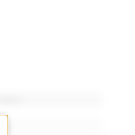
dapté pour
RN 50