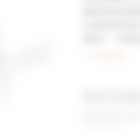
BRX80/BR
LARGEUR
150° - FI
Code:
MVN1210LL
Gamme de produit
Chemins de câble
Pour les installations à ch
les chemin de câbles BRN H
de la gamme BRN.