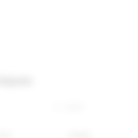
niques
Logiciel
 (mm)
Poids (kg)