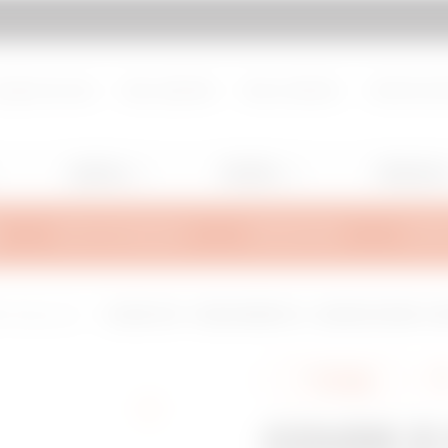
d de page
Aller à My Gewiss
propos de nous
Nous rejoindre
Nous contacter
Centre de d
Lighting
Mobility
Utilisation
INFOS TECHNIQUES
INSPIRATIONS
SUPPO
IL Heavy-Load
COUDE À 135° - BRX80/BRN80 HL - LARGEUR 305MM - RAYO
Partager
COUDE À 1