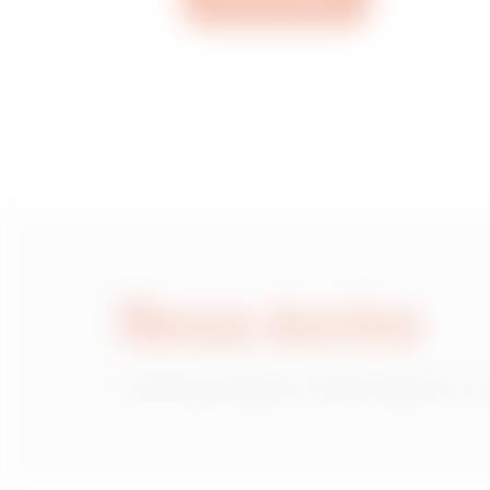
Ouvrez un ticket
MVN1220LH
MVN1220LL
MVN1220LP
Nous écrire
MVN1220LU
Vous avez besoin d'informations sur
MVN1220LX