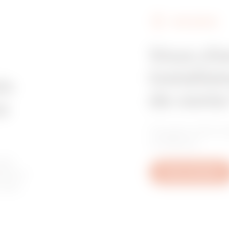
FIND GEWISS
Z275
515
Vous ch
installat
Z275
605
in
de vente
e
Trouvez votre re
GAC
95
confiance.
les
tive à
Nous contacter
u aux
GAC
155