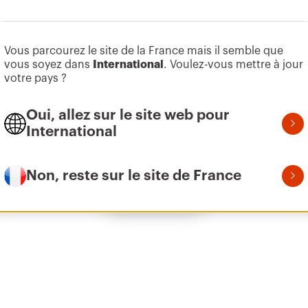
Aller à la zone des logiciels
Vous parcourez le site de la France mais il semble que
Z275
155
vous soyez dans
International
. Voulez-vous mettre à jour
votre pays ?
Oui, allez sur le site web pour
Z275
215
International
Non, reste sur le site de France
Afficher tous
Z275
305
Z275
395