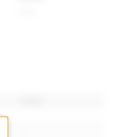
72169110
Poids (kg)
0.8