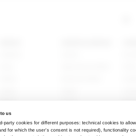
PRODUITS
CONTACTS ET SERVICES
A PRO
Installation
Contacts
Qui s
Energy
Siège social du GEWISS
Histoi
Building
Rechercher GEWISS
Durabi
Lighting
Support
Gouve
Mobility
Logiciel
Nous r
 to us
Utilisations
BIM
Projet
d-party cookies for different purposes: technical cookies to allow
nd for which the user's consent is not required), functionality c