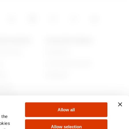
POS DE GEWISS
ACTUALITÉS ET MÉDIAS
ommes-nous
Campagnes
re
Communiqué de presse
lité
Télécharger
rnance
ejoindre
Allow all
s
 the
ookies
Allow selection