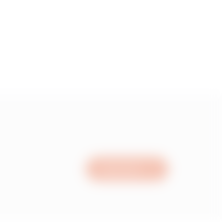
1.23
1.59
1.98
2.60999999999999
Nous écrire
3.14