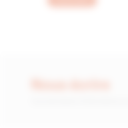
Ouvrez un ticket
MVN1120GD
MVN1120GF
MVN1120GH
Nous écrire
MVN1120GL
Vous avez besoin d'informations sur
MVN1120GP