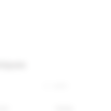
niques
Logiciel
 (mm)
Poids (kg)