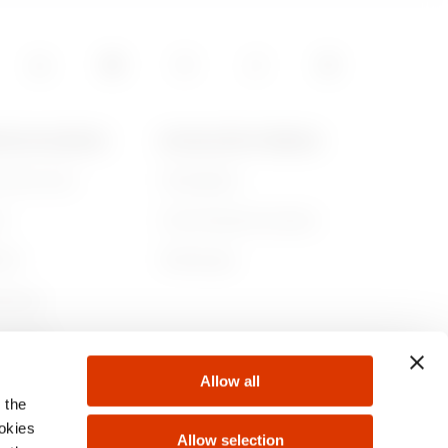
4.08
POS DE GEWISS
ACTUALITÉS ET MÉDIAS
ommes-nous
Campagnes
5.06
re
Communiqué de presse
lité
Télécharger
rnance
ejoindre
Allow all
s
 the
ookies
Allow selection