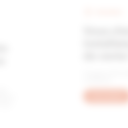
FIND GEWISS
Z275
395
Vous ch
installat
Z275
515
in
de vente
e
Trouvez votre re
Z275
605
confiance.
les
tive à
Nous contacter
u aux
GAC
65