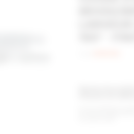
BRX50/BR
LARGEUR
150° - FI
Code:
MVN1110GL
Gamme de produit
Chemins de câble
Pour les installations à ch
les chemin de câbles BRN H
de la gamme BRN.