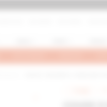
d de page
Aller à My Gewiss
propos de nous
Nous rejoindre
Nous contacter
Centre de d
Lighting
Mobility
Utilisation
INFOS TECHNIQUES
INSPIRATIONS
SUPPO
IL Heavy-Load
COUDE À 90° - BRX50/BRN50 HL - LARGEUR 305MM - RAYO
Partager
COUDE À 