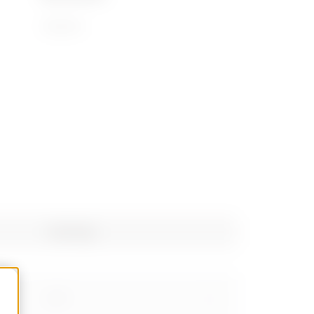
72169110
Poids (kg)
0.77