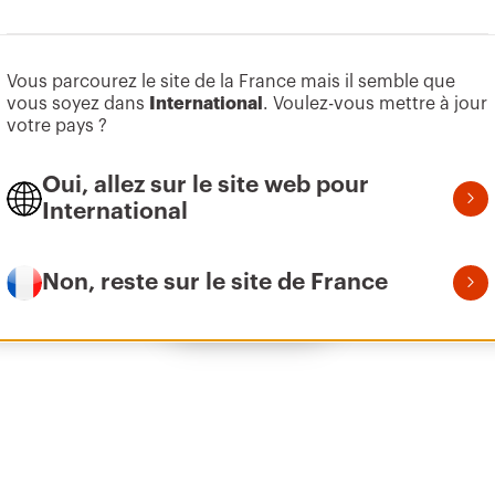
Aller à la zone des logiciels
Vous parcourez le site de la France mais il semble que
Z275
95
vous soyez dans
International
. Voulez-vous mettre à jour
votre pays ?
Oui, allez sur le site web pour
Z275
155
International
Non, reste sur le site de France
Afficher tous
Z275
215
Z275
305