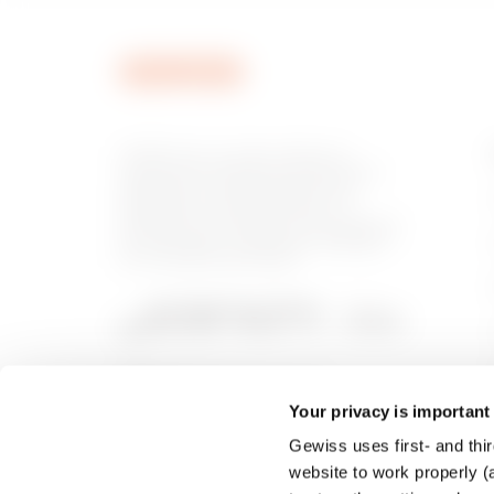
MVN1120GU
GEWISS est un acteur phare du
marché des solutions de fabrication
destinées à l’automatisation des
habitations et des bâtiments, la
MVN1120GX
protection de l’énergie et les systèmes
de distribution, l’éclairage intelligent
et la mobilité électrique.
Your privacy is important
Gewiss uses first- and thir
website to work properly (a