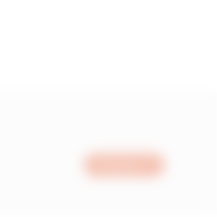
0.959999999999999
1.26
1.61
2.23
Nous écrire
2.96