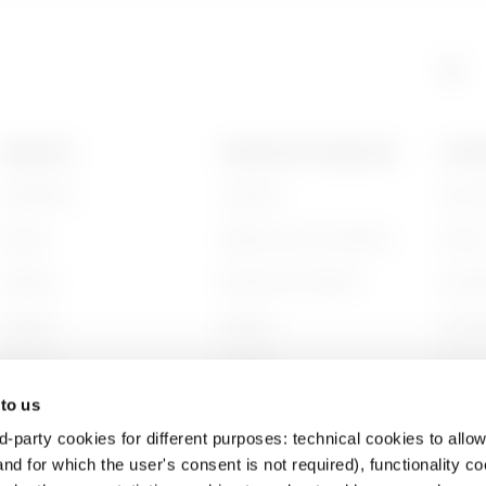
GAC
515
PRODUITS
CONTACTS ET SERVICES
A PRO
Installation
Contacts
Qui s
GAC
605
Energy
Siège social du GEWISS
Histoi
Building
Rechercher GEWISS
Durabi
Lighting
Support
Gouve
Mobility
Logiciel
Nous r
 to us
Utilisations
BIM
Projet
d-party cookies for different purposes: technical cookies to allow
nd for which the user's consent is not required), functionality c