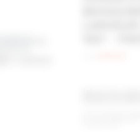
BRX50/BR
LARGEUR 
150° - FI
Code:
MVN1110GF
Gamme de produit
Chemins de câble
Pour les installations à ch
les chemin de câbles BRN H
de la gamme BRN.