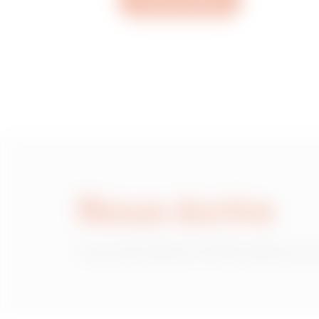
Ouvrez un ticket
MVN1120GD
MVN1120GF
MVN1120GH
Nous écrire
MVN1120GL
Vous avez besoin d'informations sur
MVN1120GP