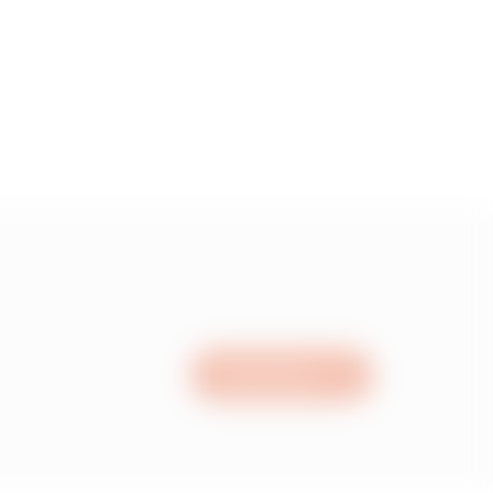
0.959999999999999
1.26
1.61
2.23
Nous écrire
2.96