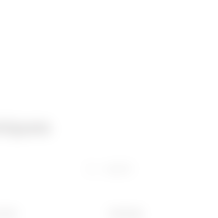
niques
Logiciel
 (mm)
Poids (kg)