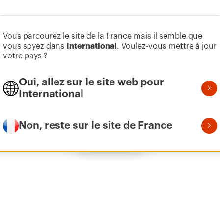
Aller à la zone des logiciels
Vous parcourez le site de la France mais il semble que
Z275
95
vous soyez dans
International
. Voulez-vous mettre à jour
votre pays ?
Oui, allez sur le site web pour
Z275
155
International
Non, reste sur le site de France
Afficher tous
Z275
215
Z275
305