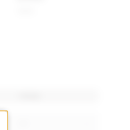
72169110
Poids (kg)
0.77