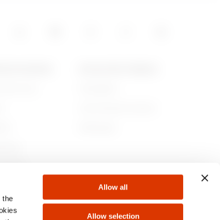
4.08
POS DE GEWISS
ACTUALITÉS ET MÉDIAS
ommes-nous
Campagnes
5.06
re
Communiqué de presse
lité
Télécharger
rnance
ejoindre
Allow all
s
 the
ookies
Allow selection