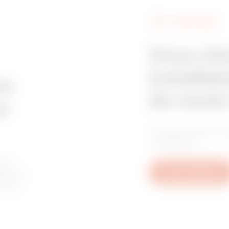
FIND GEWISS
Z275
395
Vous ch
installat
Z275
515
in
de vente
e
Trouvez votre re
Z275
605
confiance.
les
tive à
Nous contacter
u aux
GAC
65