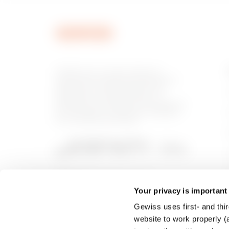
MVN1120GU
GEWISS est un acteur phare du
marché des solutions de fabrication
destinées à l’automatisation des
habitations et des bâtiments, la
MVN1120GX
protection de l’énergie et les systèmes
de distribution, l’éclairage intelligent
et la mobilité électrique.
Your privacy is important
Gewiss uses first- and thir
website to work properly (a