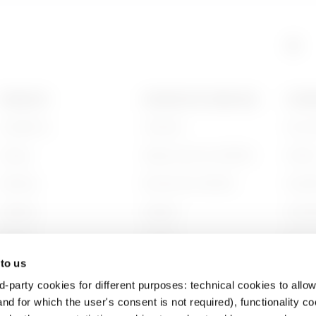
GAC
515
PRODUITS
CONTACTS ET SERVICES
A PRO
Installation
Contacts
Qui s
GAC
605
Energy
Siège social du GEWISS
Histoi
Building
Rechercher GEWISS
Durabi
Lighting
Support
Gouve
Mobility
Logiciel
Nous r
 to us
Utilisations
BIM
Projet
d-party cookies for different purposes: technical cookies to allow
nd for which the user's consent is not required), functionality c