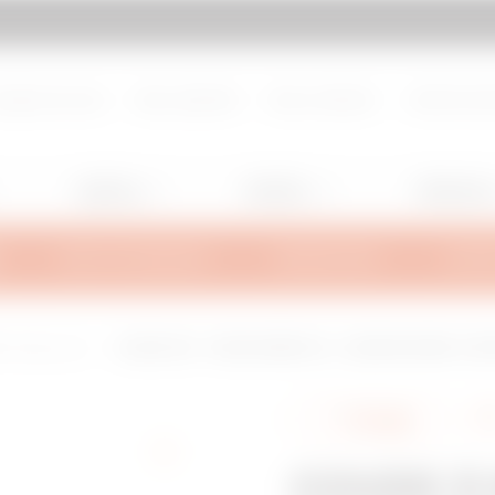
d de page
Aller à My Gewiss
propos de nous
Nous rejoindre
Nous contacter
Centre de d
Lighting
Mobility
Utilisation
INFOS TECHNIQUES
INSPIRATIONS
SUPPO
IL Heavy-Load
COUDE À 90° - BRX50/BRN50 HL - LARGEUR 155MM - RAYON
Partager
COUDE À 