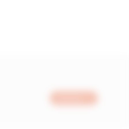
5
55
15
05
Nous écrire
95