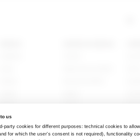
GAC
5
PRODUITS
CONTACTS ET SERVICES
A PRO
Installation
Contacts
Qui s
GAC
6
Energy
Siège social du GEWISS
Histoi
Building
Rechercher GEWISS
Durabi
Lighting
Support
Gouve
Mobility
Logiciel
Nous r
 to us
Utilisations
BIM
Projet
d-party cookies for different purposes: technical cookies to allow
nd for which the user's consent is not required), functionality c