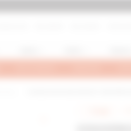
d de page
Aller à My Gewiss
propos de nous
Nous rejoindre
Nous contacter
Centre de d
Lighting
Mobility
Utilisation
INFOS TECHNIQUES
INSPIRATIONS
SUPPO
L Heavy-Loa
COUVERCLE POUR COUDE CONVEXE 90°- BRX50/BRN50 HL/B
275
Partager
COUVERC