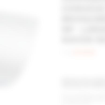
CONVEXE
BRX50/B
NP - LAR
RAYON 150
Code:
MVC1910GP
Gamme de produit
Chemins de câble
Pour les installations à ch
les chemin de câbles BRN H
de la gamme BRN.