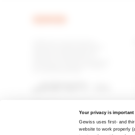
MVC1920GU
GEWISS est un acteur phare du
marché des solutions de fabrication
destinées à l’automatisation des
habitations et des bâtiments, la
MVC1920GX
protection de l’énergie et les systèmes
de distribution, l’éclairage intelligent
et la mobilité électrique.
Your privacy is important
Gewiss uses first- and thir
website to work properly (a