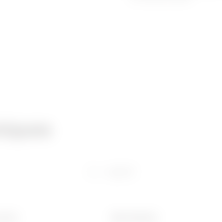
niques
Logiciel
 (mm)
Ware Number