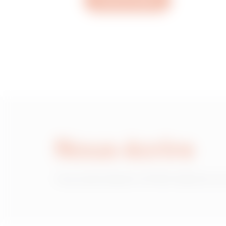
Ouvrez un ticket
MVC1920GD
MVC1920GF
MVC1920GH
Nous écrire
MVC1920GL
Vous avez besoin d'informations sur
MVC1920GP