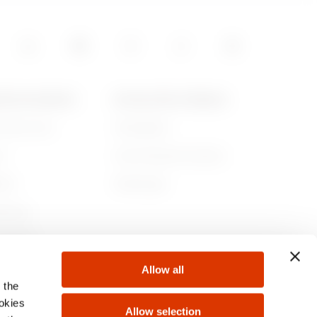
15
POS DE GEWISS
ACTUALITÉS ET MÉDIAS
ommes-nous
Campagnes
05
re
Communiqué de presse
lité
Télécharger
rnance
ejoindre
Allow all
s
 the
ookies
Allow selection