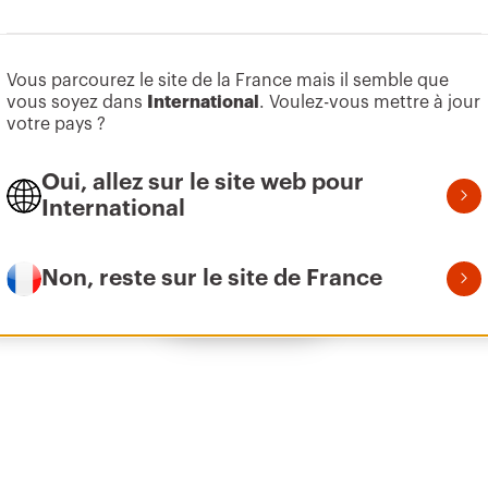
Aller à la zone des logiciels
Vous parcourez le site de la France mais il semble que
Z275
9
vous soyez dans
International
. Voulez-vous mettre à jour
votre pays ?
Oui, allez sur le site web pour
Z275
1
International
Non, reste sur le site de France
Afficher tous
Z275
2
Z275
3