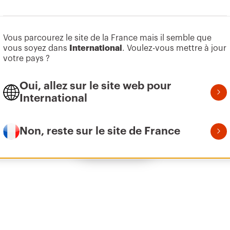
Aller à la zone des logiciels
Vous parcourez le site de la France mais il semble que
Z275
B
vous soyez dans
International
. Voulez-vous mettre à jour
votre pays ?
Oui, allez sur le site web pour
GAC
B
International
Non, reste sur le site de France
Afficher tous
GAC
B