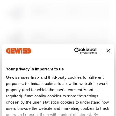
Télécharger
Télécharger
MV50150
Z275
Afficher plus
Afficher plus
MV50151
Z275
MV50152
Z275
Aller à la zone des logiciels
Your privacy is important to us
Gewiss uses first- and third-party cookies for different
purposes: technical cookies to allow the website to work
MV50153
Z275
properly (and for which the user's consent is not
Afficher tous
required), functionality cookies to store the settings
chosen by the user, statistics cookies to understand how
users browse the website and marketing cookies to track
MV50154
Z275
users and present them with content of interest. By
ÉQUIPEMENTS ET NOTES