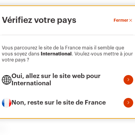
Aller à la zone des logiciels
Vérifiez votre pays
Fermer
Z 100
100
Vous parcourez le site de la France mais il semble que
vous soyez dans
International
. Voulez-vous mettre à jour
Z 100
150
votre pays ?
Oui, allez sur le site web pour
International
Afficher tous
Z 100
200
Non, reste sur le site de France
Z 100
250
de.