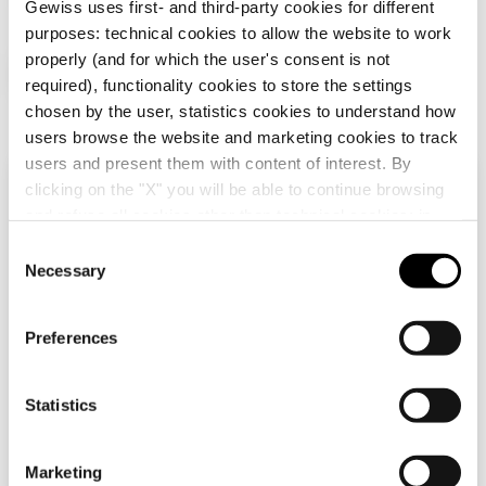
Gewiss uses first- and third-party cookies for different
purposes: technical cookies to allow the website to work
properly (and for which the user's consent is not
Produits supplémentaires
required), functionality cookies to store the settings
GW76847
PG42
chosen by the user, statistics cookies to understand how
users browse the website and marketing cookies to track
users and present them with content of interest. By
clicking on the "X" you will be able to continue browsing
GW76848
M20
Vérifiez votre pays
Fermer
and refuse all cookies other than technical cookies; in
addition, you can always change your choices via the
C
"Manage Privacy " button in the
Cookie Policy
. Lastly,
Necessary
o
Vous parcourez le site de la France mais il
for further information please also consult our
Privacy
GW76849
M25
n
semble que vous soyez dans
International
.
GW76977
GW76872
Notice
.
Voulez-vous mettre à jour votre pays ?
s
Preferences
BOUCHON
AMPLIFICATEUR - EN
e
OBTURATEUR - EN
LAITON NICKELÉ -
Oui, allez sur le site web pour
n
LAITON NICKELÉ -
MÂLE M32 -
International
M32 - IP65
FEMELLE M40 - IP65
GW76850
M32
t
Statistics
Afficher
Afficher
S
e
Non, reste sur le site de France
Marketing
l