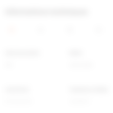
Informations techniques
Indice de protection
Matière
IP65
Laiton nickelé
Joints Ø (mm)
Température d'utilisation
16 / 19 / 22 / 25
-30 +100 °C