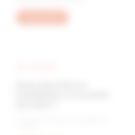
Ouvrez un ticket
FIND GEWISS
Vous cherchez un
installateur ou un point
de vente ?
Trouvez votre revendeur ou installateur de
confiance.